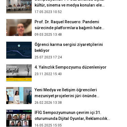
kültür, sinema ve medya konuları ele
alındı
17.05.2023 10:52
Prof. Dr. Raquel Recuero: Pandemi
sürecinde platformlara bağımlı hale
geldik
09.03.2025 13:48
Öğrenci karma sergisi ziyaretçilerini
bekliyor
25.07.2023 17:24
4. Yalnızlık Sempozyumu düzenleniyor
23.11.2022 15:40
Yeni Medya ve İletişim öğrencileri
mezuniyet projelerini jüri önünde
savundu
26.02.2026 13:38
İFİG Sempozyumunun çevrim içi 31.
oturumunda Dijital Oyunlar, Reklamcılık
ve Sanat konuşuldu
16.05.2025 15:05