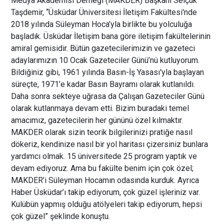
Medya Akademisi Derneği (MAKDER) Başkanı Selçuk
Taşdemir, “Üsküdar Üniversitesi İletişim Fakültesi'nde
2018 yılında Süleyman Hoca’yla birlikte bu yolculuğa
başladık. Üsküdar İletişim bana göre iletişim fakültelerinin
amiral gemisidir. Bütün gazetecilerimizin ve gazeteci
adaylarımızın 10 Ocak Gazeteciler Günü’nü kutluyorum.
Bildiğiniz gibi, 1961 yılında Basın-İş Yasası'yla başlayan
süreçte, 1971’e kadar Basın Bayramı olarak kutlanıldı.
Daha sonra sekteye uğrasa da Çalışan Gazeteciler Günü
olarak kutlanmaya devam etti. Bizim buradaki temel
amacımız, gazetecilerin her gününü özel kılmaktır.
MAKDER olarak sizin teorik bilgilerinizi pratiğe nasıl
dökeriz, kendinize nasıl bir yol haritası çizersiniz bunlara
yardımcı olmak. 15 üniversitede 25 program yaptık ve
devam ediyoruz. Ama bu fakülte benim için çok özel;
MAKDER’i Süleyman Hocamın odasında kurduk. Ayrıca
Haber Üsküdar’ı takip ediyorum, çok güzel işleriniz var.
Kulübün yapmış olduğu atölyeleri takip ediyorum, hepsi
çok güzel” şeklinde konuştu.