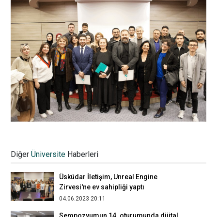
İFİG Sempozyumu'nun yüz yüze 2.
oturumunda dezenformasyon, deepfake
Diğer
Üniversite
Haberleri
ve gerçekliğin krizi irdelendi
13.05.2026 15:29
Üsküdar İletişim, Unreal Engine
Zirvesi'ne ev sahipliği yaptı
04.06.2023 20:11
Sempozyumun 14. oturumunda dijital