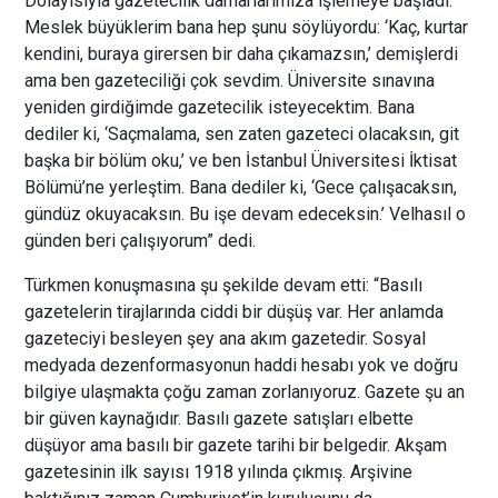
Dolayısıyla gazetecilik damarlarımıza işlemeye başladı.
Meslek büyüklerim bana hep şunu söylüyordu: ‘Kaç, kurtar
kendini, buraya girersen bir daha çıkamazsın,’ demişlerdi
ama ben gazeteciliği çok sevdim. Üniversite sınavına
yeniden girdiğimde gazetecilik isteyecektim. Bana
dediler ki, ‘Saçmalama, sen zaten gazeteci olacaksın, git
başka bir bölüm oku,’ ve ben İstanbul Üniversitesi İktisat
Bölümü’ne yerleştim. Bana dediler ki, ‘Gece çalışacaksın,
gündüz okuyacaksın. Bu işe devam edeceksin.’ Velhasıl o
günden beri çalışıyorum” dedi.
Türkmen konuşmasına şu şekilde devam etti: “Basılı
gazetelerin tirajlarında ciddi bir düşüş var. Her anlamda
gazeteciyi besleyen şey ana akım gazetedir. Sosyal
medyada dezenformasyonun haddi hesabı yok ve doğru
bilgiye ulaşmakta çoğu zaman zorlanıyoruz. Gazete şu an
bir güven kaynağıdır. Basılı gazete satışları elbette
düşüyor ama basılı bir gazete tarihi bir belgedir. Akşam
gazetesinin ilk sayısı 1918 yılında çıkmış. Arşivine