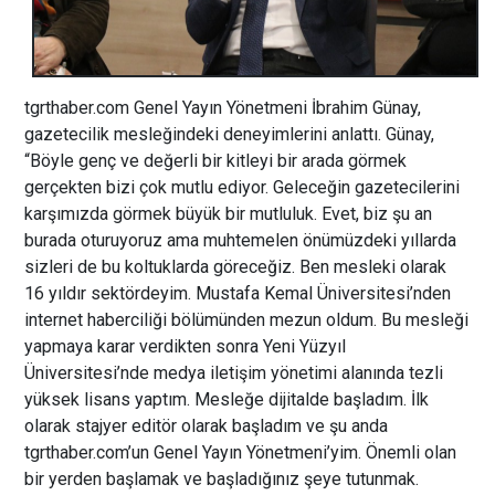
tgrthaber.com Genel Yayın Yönetmeni İbrahim Günay,
gazetecilik mesleğindeki deneyimlerini anlattı. Günay,
“Böyle genç ve değerli bir kitleyi bir arada görmek
gerçekten bizi çok mutlu ediyor. Geleceğin gazetecilerini
karşımızda görmek büyük bir mutluluk. Evet, biz şu an
burada oturuyoruz ama muhtemelen önümüzdeki yıllarda
sizleri de bu koltuklarda göreceğiz. Ben mesleki olarak
16 yıldır sektördeyim. Mustafa Kemal Üniversitesi’nden
internet haberciliği bölümünden mezun oldum. Bu mesleği
yapmaya karar verdikten sonra Yeni Yüzyıl
Üniversitesi’nde medya iletişim yönetimi alanında tezli
yüksek lisans yaptım. Mesleğe dijitalde başladım. İlk
olarak stajyer editör olarak başladım ve şu anda
tgrthaber.com’un Genel Yayın Yönetmeni’yim. Önemli olan
bir yerden başlamak ve başladığınız şeye tutunmak.