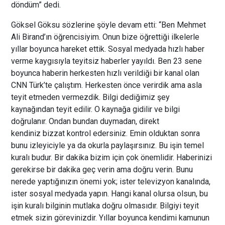
döndüm” dedi.
Göksel Göksu sözlerine şöyle devam etti: “Ben Mehmet
Ali Birand’ın öğrencisiyim. Onun bize öğrettiği ilkelerle
yıllar boyunca hareket ettik. Sosyal medyada hızlı haber
verme kaygısıyla teyitsiz haberler yayıldı. Ben 23 sene
boyunca haberin herkesten hızlı verildiği bir kanal olan
CNN Türk’te çalıştım. Herkesten önce verirdik ama asla
teyit etmeden vermezdik. Bilgi dediğimiz şey
kaynağından teyit edilir. O kaynağa gidilir ve bilgi
doğrulanır. Ondan bundan duymadan, direkt
kendiniz bizzat kontrol edersiniz. Emin olduktan sonra
bunu izleyiciyle ya da okurla paylaşırsınız. Bu işin temel
kuralı budur. Bir dakika bizim için çok önemlidir. Haberinizi
gerekirse bir dakika geç verin ama doğru verin. Bunu
nerede yaptığınızın önemi yok; ister televizyon kanalında,
ister sosyal medyada yapın. Hangi kanal olursa olsun, bu
işin kuralı bilginin mutlaka doğru olmasıdır. Bilgiyi teyit
etmek sizin görevinizdir. Yıllar boyunca kendimi kamunun