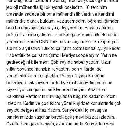
ilerlediğinden bahsetti. Göksu, “Ben bu yolculuğa aslında
jeoloji mühendisliği okuyarak başladım. 18 tercihim
arasında sadece bir tane mühendislik vardı ve kendimi
mühendis olarak buldum. Vazgeçmedim, öğrenciliğimden
beri bu dünyayı anlamaya çalışıyordum. Hayata atıldım,
pek çok alanda çalıştım. Radikal gazetesinin ilk ekibinde
yer aldım. Sonra CNN Türk’ün kuruluşundaki ilk ekipte yer
aldım. 23 yıl CNN Türk’te çalıştım. Sonrasında 2,5 yıl kadar
Habertürk’te çalıştım. Şimdi Medyascope’tayım. Yarın ne
getireceğini bilemem. Çok sayıda haber yaptım. Uzun
yıllar boyunca muhabirlik yaptım, son yıllarda ise
yöneticilik kısmına geçtim. Recep Tayyip Erdoğan
belediye başkanıyken belediye muhabiriydim ve onun
siyasi yolculuğunun tanıklarından biriyim. Adalet ve
Kalkınma Partisi’nin kuruluşundan bugüne kadar sürecini
izledim. Kadın ve çocuklara yönelik şiddet konularında çok
sayıda belgesel hazırladım. Suriye’deki iç savaş ve
sınırlarımızda yaşanan birçok gelişmeyi bizzat izledim.
Özetle ben gazeteciyim, aynı zamanda Suriye’den yeni