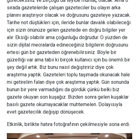
göreceksiniz ve birçoğu da teyide muhtaç olacak. Ama o
sırada gazetelerde çalışan gazeteciler bu olayın arka
planını araştırıyor olacak ve doğrusunu gazeteye yazacak.
Tarihe not düştükleri için, ileride bunlar davalık olabileceği
için sizin önünüze gelen gazetede en doğru bilgiler yer
alır. Eksiği olabilir ama çoğunluğu doğrudur. O yüzden de
sizin dijital mecralarda edineceğiniz bilgilerin doğrusunu
ertesi gün bir gazeteden öğrenebilirsiniz. Böyle bir
güzelliği var ama tabii ki birçok kullanıcı için bu önemli bir
şey değil artık. Biz bunu nasıl değiştiririz diye çok
araştırma yaptık. Gazeteleri toplu taşımada okunacak hale
mi getirelim falan diye çok araştırma yaptık. Gün sonunda
bunun bir yere varmadığını da gördük çünkü belki biz
gazete okuyan son kuşağız. Bizden sonra gelen kuşaklar
basılı gazete okumayacaklar muhtemelen. Dolayısıyla
evet gazetecilik değişip dönüşecek.
Etkinlik, birlikte hatıra fotoğrafının çekilmesiyle sona erdi.