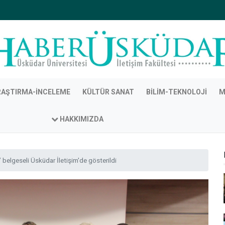
RAŞTIRMA-İNCELEME
KÜLTÜR SANAT
BILIM-TEKNOLOJI
M
HAKKIMIZDA
belgeseli Üsküdar İletişim'de gösterildi