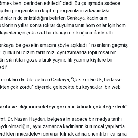
örmek beni derinden etkiledi” dedi. Bu çalışmada sadece
pılan programların değil, o programların arkasındaki
dınların da anlatıldığını belirten Cankaya, kadınların
slerinin yıllar sonra tekrar duyulmasının hem onlar için hem
leyiciler için çok özel bir deneyim olduğunu ifade etti.
nkaya, belgeselin amacını şöyle açıkladı: “İnsanların geçmiş
, çünkü bu bizim tarihimiz. Aynı zamanda toplumsal bir
n sıkıntıları göze alarak yayıncılık yapmış kişilere bir
di”.
orlukları da dile getiren Cankaya, “Çok zorlandık, herkese
kten çok zordu” diyerek, gelecekte bu kaynakları bir web
larda
verdiği
mücadeleyi
görünür
kılmak
çok
değerliydi”
of. Dr. Nazan Haydari, belgeselin sadece bir medya tarihi
ydı olmadığını, aynı zamanda kadınların kurumsal yapılarda
rdikleri mücadeleyi görünür kılmak adına önemli bir çalışma