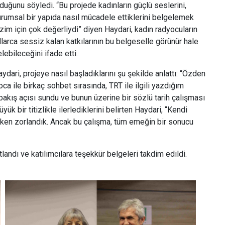
duğunu söyledi. “Bu projede kadınların güçlü seslerini,
urumsal bir yapıda nasıl mücadele ettiklerini belgelemek
zim için çok değerliydi” diyen Haydari, kadın radyocuların
llarca sessiz kalan katkılarının bu belgeselle görünür hale
lebileceğini ifade etti.
ydari, projeye nasıl başladıklarını şu şekilde anlattı: “Özden
ca ile birkaç sohbet sırasında, TRT ile ilgili yazdığım
bakış açısı sundu ve bunun üzerine bir sözlü tarih çalışması
ük bir titizlikle ilerlediklerini belirten Haydari, “Kendi
rken zorlandık. Ancak bu çalışma, tüm emeğin bir sonucu
ıtlandı ve katılımcılara teşekkür belgeleri takdim edildi.