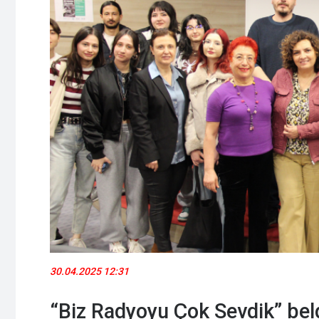
30.04.2025 12:31
“Biz Radyoyu Çok Sevdik” belg