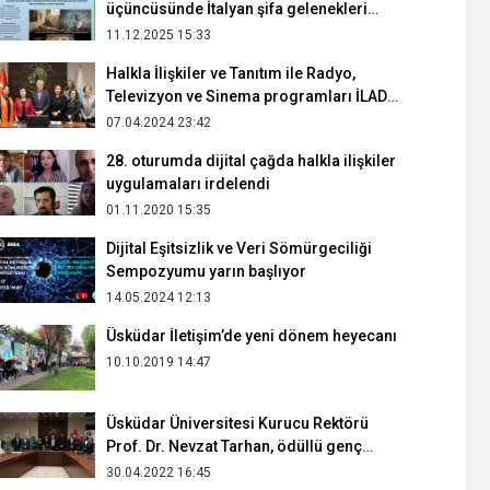
üçüncüsünde İtalyan şifa gelenekleri
irdelendi
11.12.2025 15:33
Halkla İlişkiler ve Tanıtım ile Radyo,
Televizyon ve Sinema programları İLAD
tarafından akredite edildi
07.04.2024 23:42
28. oturumda dijital çağda halkla ilişkiler
uygulamaları irdelendi
01.11.2020 15:35
Dijital Eşitsizlik ve Veri Sömürgeciliği
Sempozyumu yarın başlıyor
14.05.2024 12:13
Üsküdar İletişim’de yeni dönem heyecanı
10.10.2019 14:47
Üsküdar Üniversitesi Kurucu Rektörü
Prof. Dr. Nevzat Tarhan, ödüllü genç
iletişimcileri onurlandırdı
30.04.2022 16:45