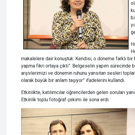
ol
k
bi
yı
ge
Ha
Ho
makalelere dair konuştuk. Kendisi, o döneme farklı bir 
yapma fikri ortaya çıktı”. Belgeselin yapım sürecinde büy
arşivlerimizi ve dönemin ruhunu yansıtan sesleri topla
olarak büyük bir anlam taşıyor” ifadelerini kullandı.
Etkinlikte, katılımcılar öğrencilerden gelen soruları yan
Etkinlik toplu fotoğraf çekimi ile sona erdi.