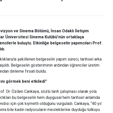
evizyon ve Sinema Bölümü, İnsan Odaklı İletişim
ar Üniversitesi Sinema Kulübü’nün ortaklaşa
ncilerle buluştu. Etkinliğe belgeselin yapımcıları Prof.
dı.
lıklarıyla şekillenen belgeselin yapım süreci, tarihsel arka
ylaşıldı. Belgeselin gösteriminin ardından öğrenciler üretim
ndan dinleme fırsatı buldu.
rını görmek beni etkiledi”
of. Dr. Özden Cankaya, sözlü tarih çalışması olarak yola
ıktıkları bu belgeselin hem duygusal hem tarihsel anlamda
ndisi için çok kıymetli olduğunu vurguladı. Cankaya, “40 yıl
onra bile kadın radyocuların mesleklerine duyduğu tutkuyu