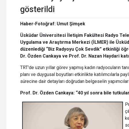
gösterildi
Haber-Fotoğraf: Umut Şimşek
Üsküdar Üniversitesi İletişim Fakültesi Radyo Tel
Uygulama ve Araştırma Merkezi (İLMER) ile Üsküd
düzenlediği “Biz Radyoyu Çok Sevdik” etkinliği öğre
Dr. Özden Cankaya ve Prof. Dr. Nazan Haydari katıl
TRT’de uzun yıllar görev yapmış kadın radyocuların tanık
planı ve duygusal boyutları etkinlikte katılımcılarla pa
sürecine dair detayları doğrudan belgeselin yapımcıları
Prof. Dr. Özden Cankaya: “40 yıl sonra bile tutkula
Pr
ç
ke
s