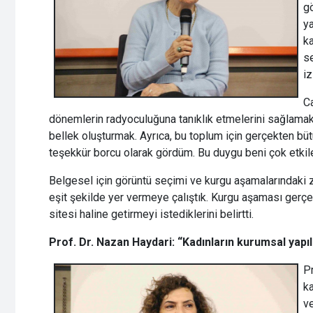
g
ya
ka
se
iz
Ca
dönemlerin radyoculuğuna tanıklık etmelerini sağlamak
bellek oluşturmak. Ayrıca, bu toplum için gerçekten bütü
teşekkür borcu olarak gördüm. Bu duygu beni çok etkile
Belgesel için görüntü seçimi ve kurgu aşamalarındaki z
eşit şekilde yer vermeye çalıştık. Kurgu aşaması gerçe
sitesi haline getirmeyi istediklerini belirtti.
Prof. Dr. Nazan Haydari: “Kadınların
kurumsal
yapı
Pr
ka
ve