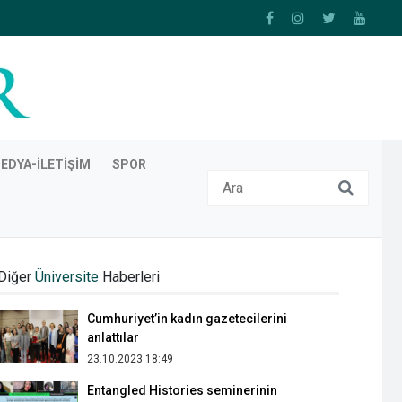
EDYA-İLETIŞIM
SPOR
Üsküdar İletişim'de bir ‘Account’ öyküsü
16.11.2022 18:52
Diğer
Üniversite
Haberleri
Cumhuriyet’in kadın gazetecilerini
anlattılar
23.10.2023 18:49
Entangled Histories seminerinin