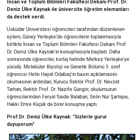
İnsan ve Toplum Bilimleri Fakültesi Dekanı Prof. Dr.
Deniz Ülke Kaynak ile üniversite öğretim elemanları
da destek verdi.
Üsküdar Üniverstesi öğrencileri tarafından düzenlenen
eylem, Güney Yerleşke'de öğrencilerin toplanmasıyla
birlikte İnsan ve Toplum Bilimleri Fakültesi Dekanı Prof.
Dr. Deniz Ülke Kaynak’ın konuşmasıyla başladı. Daha
sonrasında öğrenciler, kortej halinde Merkez Yerleşke'ye
yürüdü. Moleküler Biyoloji ve Genetik Bölümü 3. sınıf
öğrencisi Helin Hayat Odabaş'ın basın açıklamasını
okumasının ardından, Kurucu Rektör Prof. Dr. Nevzat
Tarhan, Rektör Prof. Dr. Nazife Güngör, okulumuzun
öğrencilerinden Feryal Saide Balaban, Selin Nur Şartepe,
Hakkı Emre Küçük de birer konuşma yaptı.
Prof.Dr. Deniz Ülke Kaynak: "Sizlerle gurur
duyuyorum"