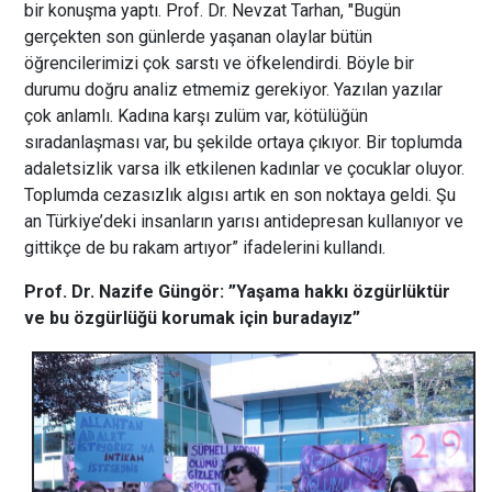
bir konuşma yaptı.
Prof. Dr. Nevzat Tarhan,
"Bugün
gerçekten son günlerde yaşanan olaylar bütün
öğrencilerimizi çok sarstı ve öfkelendirdi. Böyle bir
durumu doğru analiz etmemiz gerekiyor. Yazılan yazılar
çok anlamlı. Kadına karşı zulüm var, kötülüğün
sıradanlaşması var, bu şekilde ortaya çıkıyor. Bir toplumda
adaletsizlik varsa ilk etkilenen kadınlar ve çocuklar oluyor.
Toplumda cezasızlık algısı artık en son noktaya geldi. Şu
an Türkiye’deki insanların yarısı antidepresan kullanıyor ve
gittikçe de bu rakam artıyor” ifadelerini kullandı.
Prof. Dr. Nazife Güngör: ”Yaşama hakkı özgürlüktür
ve bu özgürlüğü korumak için buradayız”