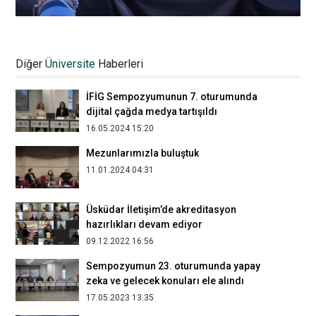
İFİG Sempozyumunun yüz yüze 17.
oturumunda Türk Dünyasında Kültürel ve
Diğer
Üniversite
Haberleri
Dijital Dönüşüm konuşuldu
16.05.2025 14:02
İFİG Sempozyumunun 7. oturumunda
dijital çağda medya tartışıldı
16.05.2024 15:20
Mezunlarımızla buluştuk
11.01.2024 04:31
Üsküdar İletişim’de akreditasyon
hazırlıkları devam ediyor
09.12.2022 16:56
Sempozyumun 23. oturumunda yapay
zeka ve gelecek konuları ele alındı
17.05.2023 13:35