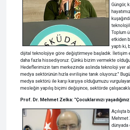
Güngör, k
hayatımız
kuşağında
teknoloji
Toplum üz
etkiden b
yaptı ki,
dijital teknolojiye göre değiştirmeye başladık. İletişim 
daha fazla hissediyoruz. Çünkü bizim vermekte olduğum
Hedeflerimizin tam merkezinde aslında teknoloji yer al
medya sektörünün hızla evrilişine tanık oluyoruz." Bug
medya sektörü ile karşı karşıya olduğumuzu vurgulayan 
mesleğin yapılış biçimi değişince, sektörde çalışacakla
Prof. Dr. Mehmet Zelka: "
Çocuklarınızı yaşadığınız
Açılışta 
Mehmet Z
dünyada 