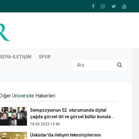
EDYA-İLETIŞIM
SPOR
Kanser Savaşçıları Derneği standı
Üsküdar İletişim’de açıldı
Diğer
Üniversite
Haberleri
11.03.2026 23:21
Sempozyumun 52. oturumunda dijital
çağda görsel dil ve görsel kültür konuları
ele alındı
18.05.2023 13:43
Üsküdar'da iletişim teknolojilerinin