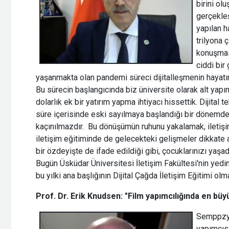
birini olu
gerçekleş
yapılan h
trilyona 
konuşması
ciddi bir
yaşanmakta olan pandemi süreci dijitalleşmenin hayatı
Bu sürecin başlangıcında biz üniversite olarak alt yap
dolarlık ek bir yatırım yapma ihtiyacı hissettik. Dijital 
süre içerisinde eski sayılmaya başlandığı bir dönemd
kaçınılmazdır. Bu dönüşümün ruhunu yakalamak, iletişi
iletişim eğitiminde de gelecekteki gelişmeler dikkate 
bir özdeyişte de ifade edildiği gibi, çocuklarınızı yaşad
Bugün Üsküdar Üniversitesi İletişim Fakültesi'nin yedin
bu yılki ana başlığının Dijital Çağda İletişim Eğitimi o
Prof. Dr. Erik Knudsen: "Film yapımcılığında en büyü
Semppzyu
yapımcısı