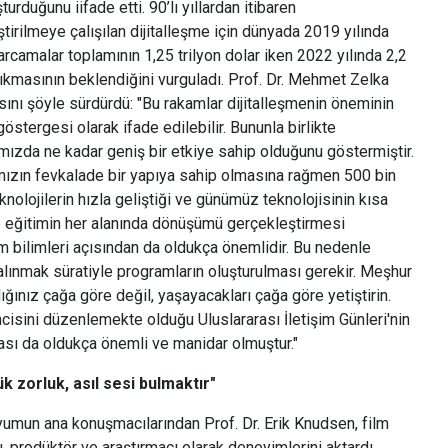
şturduğunu iifade etti. 90’lı yıllardan itibaren
tirilmeye çalışılan dijitalleşme için dünyada 2019 yılında
arcamalar toplamının 1,25 trilyon dolar iken 2022 yılında 2,2
çıkmasının beklendiğini vurguladı. Prof. Dr. Mehmet Zelka
nı şöyle sürdürdü: "Bu rakamlar dijitalleşmenin öneminin
 göstergesi olarak ifade edilebilir. Bununla birlikte
mızda ne kadar geniş bir etkiye sahip olduğunu göstermiştir.
ımızın fevkalade bir yapıya sahip olmasına rağmen 500 bin
teknolojilerin hızla geliştiği ve günümüz teknolojisinin kısa
e eğitimin her alanında dönüşümü gerçekleştirmesi
m bilimleri açısından da oldukça önemlidir. Bu nedenle
alınmak süratiyle programların oluşturulması gerekir. Meşhur
ığınız çağa göre değil, yaşayacakları çağa göre yetiştirin.
cisini düzenlemekte olduğu Uluslararası İletişim Günleri'nin
lması da oldukça önemli ve manidar olmuştur."
k zorluk, asıl sesi bulmaktır"
mun ana konuşmacılarından Prof. Dr. Erik Knudsen, film
, prodüktör ve araştırmacı olarak deneyimlerini aktardı.