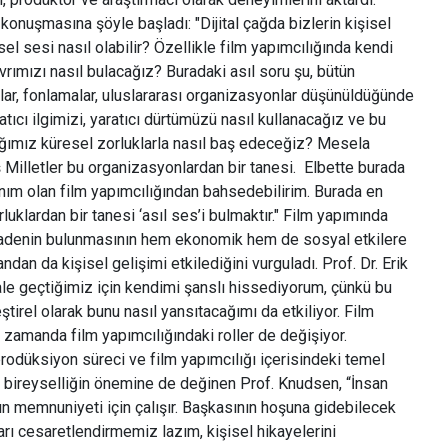
onuşmasına şöyle başladı: "Dijital çağda bizlerin kişisel
şisel sesi nasıl olabilir? Özellikle film yapımcılığında kendi
avrımızı nasıl bulacağız? Buradaki asıl soru şu, bütün
lar, fonlamalar, uluslararası organizasyonlar düşünüldüğünde
atıcı ilgimizi, yaratıcı dürtümüzü nasıl kullanacağız ve bu
ığımız küresel zorluklarla nasıl baş edeceğiz? Mesela
 Milletler bu organizasyonlardan bir tanesi. Elbette burada
nım olan film yapımcılığından bahsedebilirim. Burada en
luklardan bir tanesi ‘asıl ses’i bulmaktır." Film yapımında
ifadenin bulunmasının hem ekonomik hem de sosyal etkilere
dan da kişisel gelişimi etkilediğini vurguladı. Prof. Dr. Erik
le geçtiğimiz için kendimi şanslı hissediyorum, çünkü bu
tirel olarak bunu nasıl yansıtacağımı da etkiliyor. Film
ı zamanda film yapımcılığındaki roller de değişiyor.
 prodüksiyon süreci ve film yapımcılığı içerisindeki temel
e bireyselliğin önemine de değinen Prof. Knudsen, “İnsan
nın memnuniyeti için çalışır. Başkasının hoşuna gidebilecek
arı cesaretlendirmemiz lazım, kişisel hikayelerini