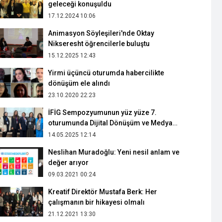
geleceği konuşuldu
17.12.2024 10:06
Animasyon Söyleşileri'nde Oktay
Nikseresht öğrencilerle buluştu
15.12.2025 12:43
Yirmi üçüncü oturumda habercilikte
dönüşüm ele alındı
23.10.2020 22:23
İFİG Sempozyumunun yüz yüze 7.
oturumunda Dijital Dönüşüm ve Medya
konuşuldu
14.05.2025 12:14
Neslihan Muradoğlu: Yeni nesil anlam ve
değer arıyor
09.03.2021 00:24
Kreatif Direktör Mustafa Berk: Her
çalışmanın bir hikayesi olmalı
21.12.2021 13:30