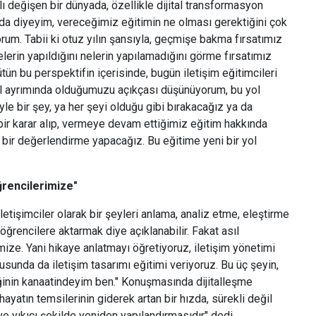
lı değişen bir dünyada, özellikle dijital transformasyon
da diyeyim, vereceğimiz eğitimin ne olması gerektiğini çok
um. Tabii ki otuz yılın şansıyla, geçmişe bakma fırsatımız
elerin yapıldığını nelerin yapılamadığını görme fırsatımız
ütün bu perspektifin içerisinde, bugün iletişim eğitimcileri
ol ayrımında olduğumuzu açıkçası düşünüyorum, bu yol
yle bir şey, ya her şeyi olduğu gibi bırakacağız ya da
 bir karar alıp, vermeye devam ettiğimiz eğitim hakkında
bir değerlendirme yapacağız. Bu eğitime yeni bir yol
ğrencilerimize"
letişimciler olarak bir şeyleri anlama, analiz etme, eleştirme
 öğrencilere aktarmak diye açıklanabilir. Fakat asıl
mize. Yani hikaye anlatmayı öğretiyoruz, iletişim yönetimi
usunda da iletişim tasarımı eğitimi veriyoruz. Bu üç şeyin,
ğinin kanaatindeyim ben." Konuşmasında dijitalleşme
hayatın temsilerinin giderek artan bir hızda, sürekli değil
ve yıkıcı şekilde yeniden yapılandırmasıdır" dedi.