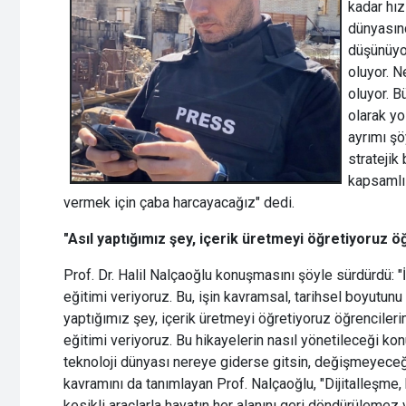
kadar hız
dünyasın
düşünüyor
oluyor. N
oluyor. B
olarak y
ayrımı şö
stratejik
kapsamlı 
vermek için çaba harcayacağız" dedi.
"Asıl yaptığımız şey, içerik üretmeyi öğretiyoruz ö
Prof. Dr. Halil Nalçaoğlu konuşmasını şöyle sürdürdü: "İ
eğitimi veriyoruz. Bu, işin kavramsal, tarihsel boyutunu
yaptığımız şey, içerik üretmeyi öğretiyoruz öğrencileri
eğitimi veriyoruz. Bu hikayelerin nasıl yönetileceği kon
teknoloji dünyası nereye giderse gitsin, değişmeyece
kavramını da tanımlayan Prof. Nalçaoğlu, "Dijitalleşme, 
kesikli araçlarla hayatın her alanını geri döndürülemez 