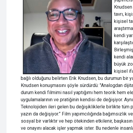
Knudsen k
tavrı, ki
kişisel t
araştırma
kendi yar
karşılaşt
Birleşmiş
kendi ala
büyük zor
kişisel 
bağlı olduğunu belirten Erik Knudsen, bu durumun bir yan
Knudsen konuşmasını şöyle sürdürdü: "Analogdan dijita
durum kendi filmimi nasıl yaptığımı hem teorik hem eleş
uygulamalarının ve pratiğinin kendisi de değişiyor. Ayn
Teknolojiden ileri gelen bu değişikliklerle birlikte tüm
yazın da değişiyor.” Film yapımcılığında bağımsızlık v
sosyal bir varlıktır ve hep ötekinden etkilenir, başkası
ve onayını alacak işler yapmak ister. Bu nedenle insanl