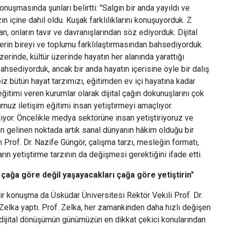
onuşmasında şunları belirtti: "Salgın bir anda yayıldı ve
ın içine dahil oldu. Kuşak farklılıklarını konuşuyorduk. Z
n, onların tavır ve davranışlarından söz ediyorduk. Dijital
lerin bireyi ve toplumu farklılaştırmasından bahsediyorduk.
erinde, kültür üzerinde hayatın her alanında yarattığı
ahsediyorduk, ancak bir anda hayatın içerisine öyle bir dalış
 biz bütün hayat tarzımızı, eğitimden ev içi hayatına kadar
eğitimi veren kurumlar olarak dijital çağın dokunuşlarını çok
uz iletişim eğitimi insan yetiştirmeyi amaçlıyor.
ıyor. Öncelikle medya sektörüne insan yetiştiriyoruz ve
ün gelinen noktada artık sanal dünyanın hâkim olduğu bir
Prof. Dr. Nazife Güngör, çalışma tarzı, mesleğin formatı,
rın yetiştirme tarzının da değişmesi gerektiğini ifade etti.
 çağa göre değil yaşayacakları çağa göre yetiştirin"
bir konuşma da Üsküdar Üniversitesi Rektör Vekili Prof. Dr.
elka yaptı. Prof. Zelka, her zamankinden daha hızlı değişen
dijital dönüşümün günümüzün en dikkat çekici konularından