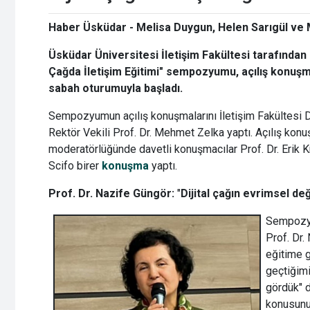
Haber Üsküdar -
Melisa Duygun, Helen Sarıgül ve
Üsküdar Üniversitesi İletişim Fakültesi tarafından d
Çağda İletişim Eğitimi" sempozyumu, açılış konuşm
sabah oturumuyla başladı.
Sempozyumun açılış konuşmalarını İletişim Fakültesi D
Rektör Vekili Prof. Dr. Mehmet Zelka yaptı. Açılış konu
moderatörlüğünde davetli konuşmacılar Prof. Dr. Erik Kn
Scifo birer
konuşma
yaptı.
Prof. Dr. Nazife Güngör:
"
Dijital çağın evrimsel d
Sempozyu
Prof. Dr.
eğitime g
geçtiğimi
gördük" d
konusunu