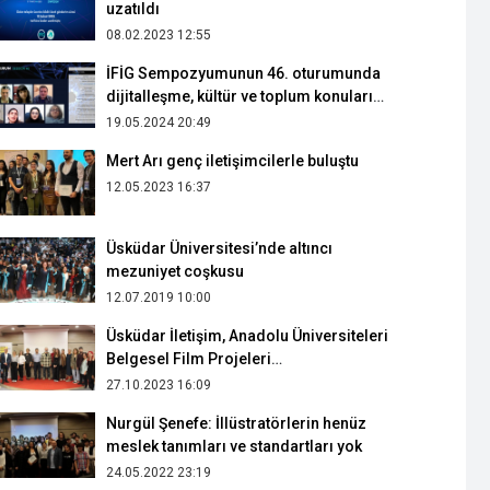
uzatıldı
08.02.2023 12:55
İFİG Sempozyumunun 46. oturumunda
dijitalleşme, kültür ve toplum konuları
irdelendi
19.05.2024 20:49
Mert Arı genç iletişimcilerle buluştu
12.05.2023 16:37
Üsküdar Üniversitesi’nde altıncı
mezuniyet coşkusu
12.07.2019 10:00
Üsküdar İletişim, Anadolu Üniversiteleri
Belgesel Film Projeleri
değerlendirmesine ev sahipliği yaptı
27.10.2023 16:09
Nurgül Şenefe: İllüstratörlerin henüz
meslek tanımları ve standartları yok
24.05.2022 23:19