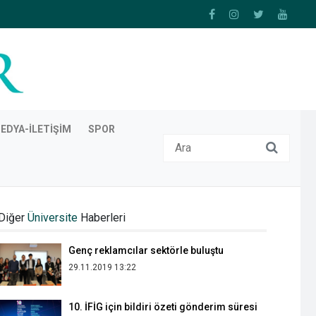
EDYA-İLETIŞIM
SPOR
Görsel İletişim Tasarımı Bölümü’nde dış
paydaş toplantısı düzenlendi
Diğer
Üniversite
Haberleri
07.05.2026 22:03
Genç reklamcılar sektörle buluştu
29.11.2019 13:22
10. İFİG için bildiri özeti gönderim süresi