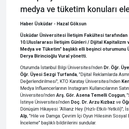
medya ve tüketim konuları ele
Haber Üsküdar - Hazal Göksun
Üsküdar Üniversitesi İletişim Fakültesi tarafından
10.Uluslararası İletişim Günleri / Dijital Kapitali
Medya ve Tüketim" başlıklı elli beşinci oturumunu 
Derya Birincioğlu Vural yönetti.
Oturumda İstanbul Bilgi Üniversitesi’nden
Dr. Öğr. Üy
Öğr. Üyesi Sezgi Turfanda
, "Dijital Reklamlarda Asm
Değerlendirilmesi"; KTO Karatay Üniversitesi’nden
Kem
Medya Influencerlarının Instagram Kullanıcılarının Satı
Üniversitesi’nden
Arş. Gör. Asena Temelli Coşgun
, 
İstinye Üniversitesi’nden
Doç. Dr. Arzu Kızbaz
ve
Öğr
Dönüşüm Hikayesi: ‘Allianz Hey (Hızlı-Etkili-Yetkili)";
Alp
, "Hile ve Damga: Çevrim İçi Oyun Hilesinin Sosyal E
İnceleme" başlıklı bildirilerini sundular.