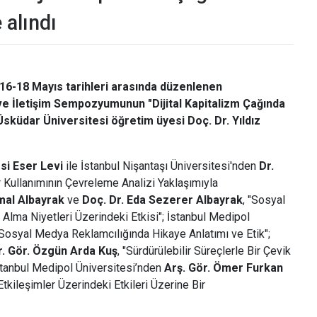
 alındı
 16-18 Mayıs tarihleri arasında düzenlenen
zm ve İletişim Sempozyumunun "Dijital Kapitalizm Çağında
Üsküdar Üniversitesi öğretim üyesi Doç. Dr. Yıldız
esi Eser Levi
ile İstanbul Nişantaşı Üniversitesi'nden
Dr.
r Kullanımının Çevreleme Analizi Yaklaşımıyla
al Albayrak
ve
Doç. Dr. Eda Sezerer Albayrak
, "Sosyal
n Alma Niyetleri Üzerindeki Etkisi"; İstanbul Medipol
"Sosyal Medya Reklamcılığında Hikaye Anlatımı ve Etik";
. Gör. Özgün Arda Kuş
, "Sürdürülebilir Süreçlerle Bir Çevik
 İstanbul Medipol Üniversitesi’nden
Arş. Gör. Ömer Furkan
tkileşimler Üzerindeki Etkileri Üzerine Bir