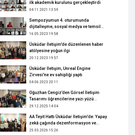
ilk akademik kurulunu gerçekleştirdi
04.11.2021 13:59
Sempozyumun 4. oturumunda
dijitalleşme, sosyal medya ve temsil
konuları ele alındı
16.05.2023 19:58
Üsküdar İletişim'de düzenlenen haber
atölyesine yoğun ilgi
20.12.2023 19:57
Üsküdar İletişim, Unreal Engine
Zirvesi'ne ev sahipliği yaptı
04.06.2023 20:11
Oğuzhan Cengiz’den Görsel İletişim
Tasarımı öğrencilerine yazı yüzü
tasarımı eğitimi
29.12.2025 14:04
AA Teyit Hattı Üsküdar İletişim'de: Yapay
zekâ çağında dezenformasyon ve
doğrulama konuşuldu
25.03.2026 15:26