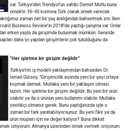
var. Türkiye’den Trendyol’un sahibi Demet Mutlu buna
örnektir. 36-45 kısmına Türk olarak örnek verecek
 baktığımız zaman net bir yaş aralığından bahsetmek zor. Ben
 Harvard Business Review’in 2018’de yaptığı çalışma var. Onlar
Bundan erken yaşta da girişimde bulunmak mümkün. Genelde
apları daha iyi yapılan girişimlerin çok tutulduğunu da
"Her işletme bir girişim değildir"
Türkiye’nin iş modeli yaklaşımından bahseden Dr.
İsmail Gürsoy, "Girişimcilik aslında yeni bir şeyi ortaya
koymak demek. Mutlaka yeni bir yaklaşım olması
lazım. Her işletme bir girişim değildir. Bu yeni bir ürün
olabilir ya da o ürünün yeni kullanımı olabilir. Mutlaka
yenilikçi olmanız gerek. Bunu yaptığınızda işte o
zaman bir fark yaratabiliyorsunuz. Bu yeni fikir ya da
ürün müşteri için ne değer katıyor? Buna dikkat
ğinmek istiyorum. Almanya üzerinden örnek vermek istiyorum.