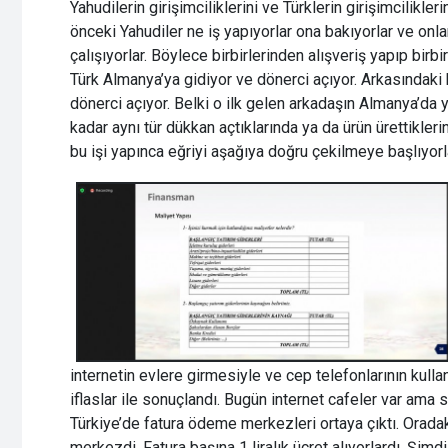
Yahudilerin girişimciliklerini ve Türklerin girişimcilikle
önceki Yahudiler ne iş yapıyorlar ona bakıyorlar ve onla
çalışıyorlar. Böylece birbirlerinden alışveriş yapıp birb
Türk Almanya’ya gidiyor ve dönerci açıyor. Arkasındaki 
dönerci açıyor. Belki o ilk gelen arkadaşın Almanya’da ya
kadar aynı tür dükkan açtıklarında ya da ürün ürettikle
bu işi yapınca eğriyi aşağıya doğru çekilmeye başlıyorlar
internetin evlere girmesiyle ve cep telefonlarının kulla
iflaslar ile sonuçlandı. Bugün internet cafeler var ama 
Türkiye’de fatura ödeme merkezleri ortaya çıktı. Oradak
merkezdi. Fatura başına 1 liralık ücret alıyorlardı. Şimdi