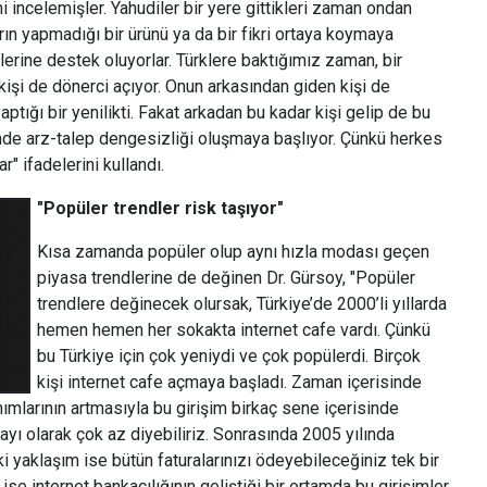
rini incelemişler. Yahudiler bir yere gittikleri zaman ondan
rın yapmadığı bir ürünü ya da bir fikri ortaya koymaya
irlerine destek oluyorlar. Türklere baktığımız zaman, bir
kişi de dönerci açıyor. Onun arkasından giden kişi de
ptığı bir yenilikti. Fakat arkadan bu kadar kişi gelip de bu
rinde arz-talep dengesizliği oluşmaya başlıyor. Çünkü herkes
" ifadelerini kullandı.
"Popüler trendler risk taşıyor"
Kısa zamanda popüler olup aynı hızla modası geçen
piyasa trendlerine de değinen Dr. Gürsoy, "Popüler
trendlere değinecek olursak, Türkiye’de 2000’li yıllarda
hemen hemen her sokakta internet cafe vardı. Çünkü
bu Türkiye için çok yeniydi ve çok popülerdi. Birçok
kişi internet cafe açmaya başladı. Zaman içerisinde
nımlarının artmasıyla bu girişim birkaç sene içerisinde
sayı olarak çok az diyebiliriz. Sonrasında 2005 yılında
i yaklaşım ise bütün faturalarınızı ödeyebileceğiniz tek bir
 ise internet bankacılığının geliştiği bir ortamda bu girişimler