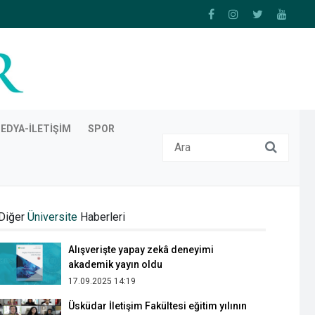
EDYA-İLETIŞIM
SPOR
Toplum İçin İletişim Seminerleri'nin
yedincisinde kentsel mekân, bellek ve
Diğer
Üniversite
Haberleri
kimlik konuşuldu
05.02.2026 14:05
Alışverişte yapay zekâ deneyimi
akademik yayın oldu
17.09.2025 14:19
Üsküdar İletişim Fakültesi eğitim yılının