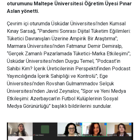
oturumunu Maltepe Üniversitesi Öğretim Üyesi
Pınar
Aslan yönetti.
Çevrim içi oturumda Üsküdar Üniversitesi’nden Kumsal
Kınay Sarsağ, “Pandemi Sonrası Dijital Tüketim Eğilimleri:
Tüketici Davranışları Üzerine Ampirik Bir Araştırma”;
Marmara Üniversitesi’nden Fatmanur Demir Demiralp,
“Gerçek Zamanlı Pazarlamada Tüketici-Marka Etkileşimi”;
Üsküdar Üniversitesi’nden Duygu Temel, “Podcast’in
Sahibi Kim? İçerik Üreticilerinin Perspektifinden Podcast
Yayıncılığında İçerik Sahipliği ve Kontrolü”; Ege
Üniversitesi’nden Rovshan Gulmammadov Selçuk
Üniversitesi’nden Javid Zeynalov, “Spor ve Yeni Medya
Etkileşimi: Azerbaycan’ın Futbol Kulüplerinin Sosyal
Medya Görünürlüğü” başlıklı bildirilerini sundular.