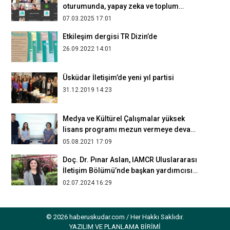
oturumunda, yapay zeka ve toplum
ilişkileri irdelendi
07.03.2025 17:01
Etkileşim dergisi TR Dizin’de
26.09.2022 14:01
Üsküdar İletişim’de yeni yıl partisi
31.12.2019 14:23
Medya ve Kültürel Çalışmalar yüksek
lisans programı mezun vermeye devam
ediyor
05.08.2021 17:09
Doç. Dr. Pınar Aslan, IAMCR Uluslararası
İletişim Bölümü’nde başkan yardımcısı
oldu
02.07.2024 16:29
“Linol Baskı ile Burçların Grafiksel
Yolculuğu” sergisi açıldı
© 2026 haberuskudar.com / Her Hakkı Saklıdır.
27.06.2026 15:43
YAZILIM VE PLANLAMA BİRİMİ