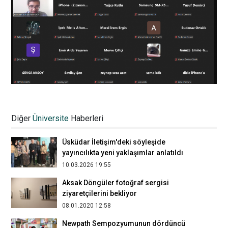
Tasarımda Kariyer ve Eğitim etkinliği
gerçekleşti
Diğer
Üniversite
Haberleri
02.01.2025 15:14
Üsküdar İletişim'deki söyleşide
yayıncılıkta yeni yaklaşımlar anlatıldı
10.03.2026 19:55
Aksak Döngüler fotoğraf sergisi
ziyaretçilerini bekliyor
08.01.2020 12:58
Newpath Sempozyumunun dördüncü