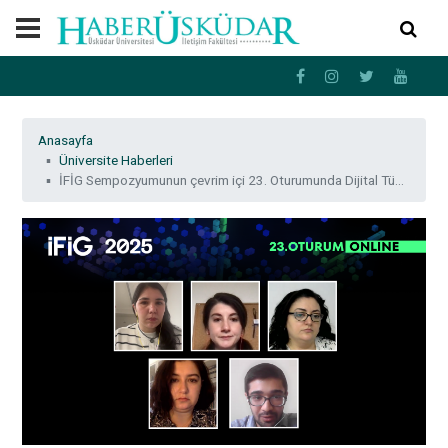
Anasayfa
Üniversite Haberleri
İFİG Sempozyumunun çevrim içi 23. Oturumunda Dijital Tüketim, Pazarlama ve İçerik Üretimi konuşuldu