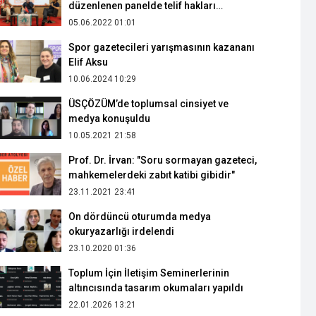
düzenlenen panelde telif hakları
irdelendi
05.06.2022 01:01
Spor gazetecileri yarışmasının kazananı
Elif Aksu
10.06.2024 10:29
ÜSÇÖZÜM’de toplumsal cinsiyet ve
medya konuşuldu
10.05.2021 21:58
Prof. Dr. İrvan: "Soru sormayan gazeteci,
mahkemelerdeki zabıt katibi gibidir"
23.11.2021 23:41
On dördüncü oturumda medya
okuryazarlığı irdelendi
23.10.2020 01:36
Toplum İçin İletişim Seminerlerinin
altıncısında tasarım okumaları yapıldı
22.01.2026 13:21