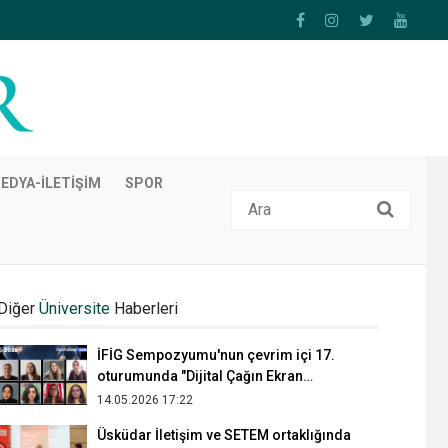
EDYA-İLETIŞIM
SPOR
İFİG Sempozyumunun 4. oturumunda
sosyal medya ve boykot irdelendi
Diğer
Üniversite
Haberleri
16.05.2024 12:31
İFİG Sempozyumu'nun çevrim içi 17.
oturumunda "Dijital Çağın Ekran
Anlatıları: Yapay Zekâ, İnsan ve Toplum"
14.05.2026 17:22
konuşuldu
Üsküdar İletişim ve SETEM ortaklığında