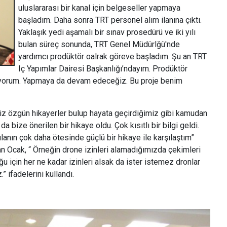
uluslararası bir kanal için belgeseller yapmaya
başladım. Daha sonra TRT personel alım ilanına çıktı.
Yaklaşık yedi aşamalı bir sınav prosedürü ve iki yılı
bulan süreç sonunda, TRT Genel Müdürlğü'nde
yardımcı prodüktör oalrak göreve başladım. Şu an TRT
Iç Yapımlar Dairesi Başkanlığı’ndayım. Prodüktör
pıyorum. Yapmaya da devam edeceğiz. Bu proje benim
Biz özgün hikayerler bulup hayata geçirdiğimiz gibi kamudan
a bize önerilen bir hikaye oldu. Çok kısıtlı bir bilgi geldi.
ılanın çok daha ötesinde güçlü bir hikaye ile karşılaştım”
tan Ocak, “ Örneğin drone izinleri alamadığımızda çekimleri
 için her ne kadar izinleri alsak da ister istemez dronlar
 ifadelerini kullandı.