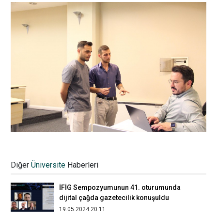
Üsküdar İletişim’de akreditasyon
hazırlıkları devam ediyor
Diğer
Üniversite
Haberleri
09.12.2022 16:56
İFİG Sempozyumunun 41. oturumunda
dijital çağda gazetecilik konuşuldu
19.05.2024 20:11