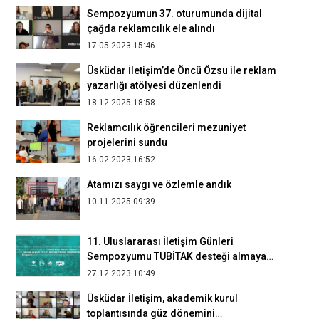
Sempozyumun 37. oturumunda dijital
çağda reklamcılık ele alındı
17.05.2023 15:46
Üsküdar İletişim’de Öncü Özsu ile reklam
yazarlığı atölyesi düzenlendi
18.12.2025 18:58
Reklamcılık öğrencileri mezuniyet
projelerini sundu
16.02.2023 16:52
Atamızı saygı ve özlemle andık
10.11.2025 09:39
11. Uluslararası İletişim Günleri
Sempozyumu TÜBİTAK desteği almaya
hak kazandı
27.12.2023 10:49
Üsküdar İletişim, akademik kurul
toplantısında güz dönemini