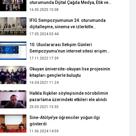
oturumunda Dijital Çağda Medya, Etik ve
Güvenlik ele alındı
16.05.2025 15:08
İFİG Sempozyumunun 24. oturumunda
dijitalleşme, sinema ve izlerkitle
çalışmaları ele alındı
17.05.2024 03:44
10. Uluslararası İletişim Günleri
Sempozyumu’nun internet sitesi erişime
açıldı
17.11.2022 17:39
Okuyan üniversite-okuyan lise projesinin
kitapları gençlerle buluştu
16.04.2021 11:24
Halkla İlişkiler söyleşisinde nörobilimin
pazarlama üzerindeki etkileri ele alındı
25.03.2021 15:55
Sine-Atölye’ye öğrenciler yoğun ilgi
gösterdi
11.06.2024 14:59