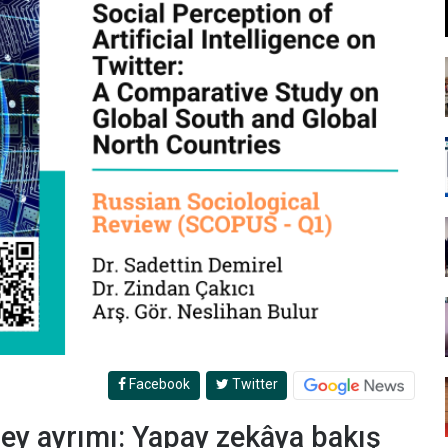
Facebook
Twitter
ey ayrımı: Yapay zekâya bakış