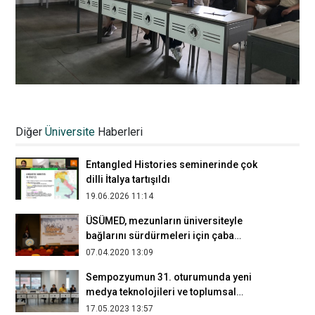
Sempozyumun 29. oturumunda dijital
çağda pazarlama ve reklamcılık konuları
Diğer
Üniversite
Haberleri
ele alındı
17.05.2023 13:57
Entangled Histories seminerinde çok
dilli İtalya tartışıldı
19.06.2026 11:14
ÜSÜMED, mezunların üniversiteyle
bağlarını sürdürmeleri için çaba
gösteriyor
07.04.2020 13:09
Sempozyumun 31. oturumunda yeni
medya teknolojileri ve toplumsal
dönüşüm konuları ele alındı
17.05.2023 13:57