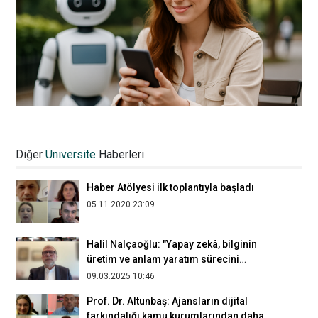
İFİG Sempozyumu'nun çevrim içi 8.
oturumunda "Dijital Çağda Tasarım,
Diğer
Üniversite
Haberleri
İletişim ve Teknoloji" konuşuldu
13.05.2026 17:26
Haber Atölyesi ilk toplantıyla başladı
05.11.2020 23:09
​​​​​​​Halil Nalçaoğlu: "Yapay zekâ, bilginin
üretim ve anlam yaratım sürecini
dönüştürüyor"
09.03.2025 10:46
Prof. Dr. Altunbaş: Ajansların dijital
farkındalığı kamu kurumlarından daha