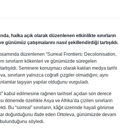
da, halka açık olarak düzenlenen etkinlikte sınırların
 günümüz çatışmalarını nasıl şekillendirdiği tartışıldı.
apsamında düzenlenen “Surreal Frontiers: Decolonisation,
rn sınırların kökenleri ve günümüzde süregelen
tartışıldı. Seminere konuşmacı olarak katılan medya tarihi
a, sınırların yalnızca coğrafi çizgiler olmadığını; aynı
 anlamlar taşıyan yapılar olduğunu vurguladı.
” kabul edilmesine rağmen tarihsel açıdan son derece
ası dönemde özellikle Asya ve Afrika’da çizilen sınırların
ekti. Bu “sürreal” sınırların, kâğıt üzerinde hayali görünse
çlar doğurduğunu ifade eden Ortoleva, günümüzde devam
n bulunduğunu söyledi.