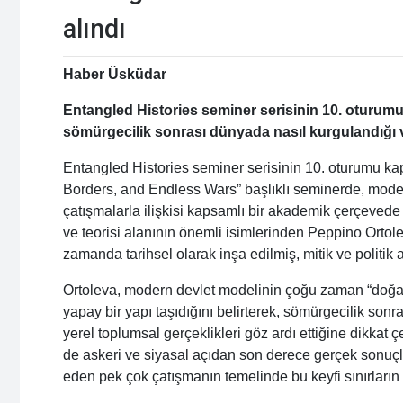
alındı
Haber Üsküdar
Entangled Histories seminer serisinin 10. oturumun
sömürgecilik sonrası dünyada nasıl kurgulandığı ve
Entangled Histories seminer serisinin 10. oturumu k
Borders, and Endless Wars” başlıklı seminerde, mode
çatışmalarla ilişkisi kapsamlı bir akademik çerçevede 
ve teorisi alanının önemli isimlerinden Peppino Ortolev
zamanda tarihsel olarak inşa edilmiş, mitik ve politik
Ortoleva, modern devlet modelinin çoğu zaman “doğal
yapay bir yapı taşıdığını belirterek, sömürgecilik sonr
yerel toplumsal gerçeklikleri göz ardı ettiğine dikkat ç
de askeri ve siyasal açıdan son derece gerçek sonu
eden pek çok çatışmanın temelinde bu keyfi sınırları