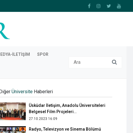
EDYA-İLETIŞIM
SPOR
TRT yönetmeni Alev Çağlayan İletişim
Fakültesi öğrencilerine belgeselciliği
Diğer
Üniversite
Haberleri
anlattı
02.11.2023 13:42
Üsküdar İletişim, Anadolu Üniversiteleri
Belgesel Film Projeleri
değerlendirmesine ev sahipliği yaptı
27.10.2023 16:09
Radyo, Televizyon ve Sinema Bölümü