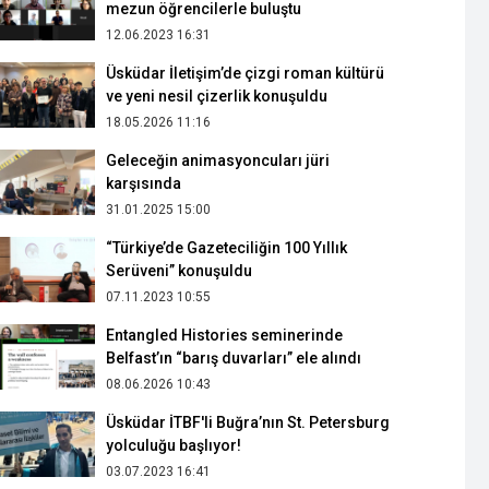
mezun öğrencilerle buluştu
12.06.2023 16:31
Üsküdar İletişim’de çizgi roman kültürü
ve yeni nesil çizerlik konuşuldu
18.05.2026 11:16
Geleceğin animasyoncuları jüri
karşısında
31.01.2025 15:00
“Türkiye’de Gazeteciliğin 100 Yıllık
Serüveni” konuşuldu
07.11.2023 10:55
Entangled Histories seminerinde
Belfast’ın “barış duvarları” ele alındı
08.06.2026 10:43
Üsküdar İTBF'li Buğra’nın St. Petersburg
yolculuğu başlıyor!
03.07.2023 16:41