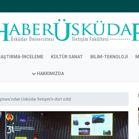
RAŞTIRMA-İNCELEME
KÜLTÜR SANAT
BILIM-TEKNOLOJI
M
HAKKIMIZDA
ışması'ndan Üsküdar İletişim’e dört ödül