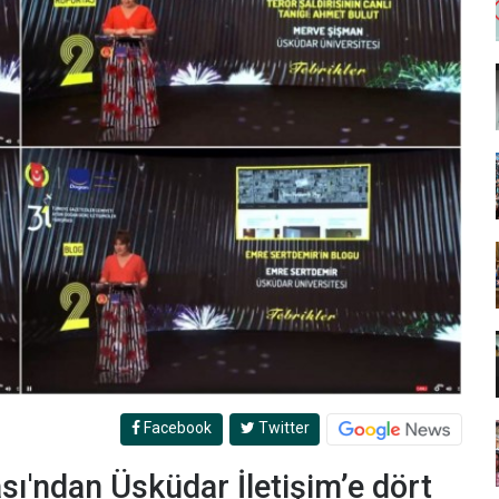
Facebook
Twitter
sı'ndan Üsküdar İletişim’e dört