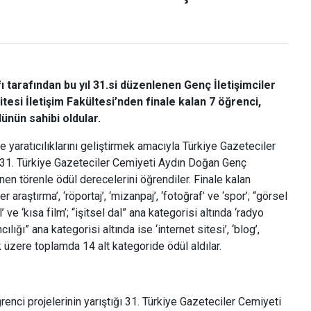
tarafından bu yıl 31.si düzenlenen Genç İletişimciler
tesi İletişim Fakültesi’nden finale kalan 7 öğrenci,
ülünün sahibi oldular.
e yaratıcılıklarını geliştirmek amacıyla Türkiye Gazeteciler
31. Türkiye Gazeteciler Cemiyeti Aydın Doğan Genç
enen törenle ödül derecelerini öğrendiler. Finale kalan
 araştırma’, ‘röportaj’, ‘mizanpaj’, ‘fotoğraf’ ve ‘spor’; “görsel
 ve ‘kısa film’; “işitsel dal” ana kategorisi altında ‘radyo
ılığı” ana kategorisi altında ise ‘internet sitesi’, ‘blog’,
 üzere toplamda 14 alt kategoride ödül aldılar.
ğrenci projelerinin yarıştığı 31. Türkiye Gazeteciler Cemiyeti