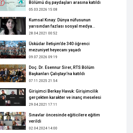
Bölümü dış paydaşları arasına katıldı
05.03.2026 15:08
Kumsal Kınay: Dünya nüfusunun
yarısından fazlası sosyal medya
kullanıyor
28.04.2021 00:52
Üsküdar İletişim’de 340 öğrenci
mezuniyet heyecanı yaşadı
09.07.2026 09:19
Doç. Dr. Esennur Sirer, RTS Bölüm
Başkanları Çalıştayı’na katıldı
07.11.2025 21:54
Girişimci Berkay Havuk: Girişimcilik
gerçekten karakter ve inanç meselesi
29.04.2021 17:11
Sınavlar öncesinde eğiticilere eğitim
verildi
02.04.2024 14:00