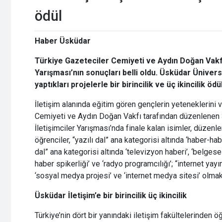
ödül
Haber Üsküdar
Türkiye Gazeteciler Cemiyeti ve Aydın Doğan Vakfı 
Yarışması’nın sonuçları belli oldu. Üsküdar Üniversi
yaptıkları projelerle bir birincilik ve üç ikincilik öd
İletişim alanında eğitim gören gençlerin yeteneklerini v
Cemiyeti ve Aydın Doğan Vakfı tarafından düzenlenen 
İletişimciler Yarışması’nda finale kalan isimler, düzenl
öğrenciler, “yazılı dal” ana kategorisi altında ‘haber-haber
dal” ana kategorisi altında ‘televizyon haberi’, ‘belgesel’
haber spikerliği’ ve ‘radyo programcılığı’; “internet yayınc
‘sosyal medya projesi’ ve ‘internet medya sitesi’ olmak
Üsküdar İletişim’e bir birincilik üç ikincilik
Türkiye’nin dört bir yanındaki iletişim fakültelerinden ö