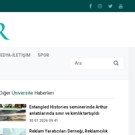
EDYA-İLETIŞIM
SPOR
Üsküdar İletişimli gazetecilere "Yeşil'in
Enleri" ödülü
Diğer
Üniversite
Haberleri
17.03.2022 14:01
Entangled Histories seminerinde Arthur
anlatılarında sınır ve kimlik tartışıldı
30.01.2026 09:41
Reklam Yaratıcıları Derneği, Reklamcılık