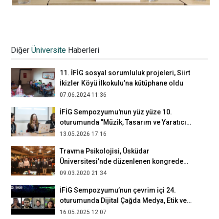
İletişim Günleri Davetli Konuşmacılar
oturumunda iletişim eğitimi, dijitalleşme
Diğer
Üniversite
Haberleri
ve gazetecilik tartışıldı
15.05.2025 14:29
11. İFİG sosyal sorumluluk projeleri, Siirt
İkizler Köyü İlkokulu’na kütüphane oldu
07.06.2024 11:36
İFİG Sempozyumu'nun yüz yüze 10.
oturumunda "Müzik, Tasarım ve Yaratıcı
Emeğin Dönüşümü" konuşuldu
13.05.2026 17:16
Travma Psikolojisi, Üsküdar
Üniversitesi’nde düzenlenen kongrede
irdelendi
09.03.2020 21:34
İFİG Sempozyumu’nun çevrim içi 24.
oturumunda Dijital Çağda Medya, Etik ve
Güvenlik konuşuldu
16.05.2025 12:07