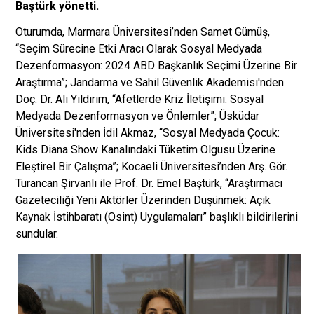
Baştürk yönetti.
Oturumda, Marmara Üniversitesi’nden Samet Gümüş,
“Seçim Sürecine Etki Aracı Olarak Sosyal Medyada
Dezenformasyon: 2024 ABD Başkanlık Seçimi Üzerine Bir
Araştırma”; Jandarma ve Sahil Güvenlik Akademisi'nden
Doç. Dr. Ali Yıldırım, “Afetlerde Kriz İletişimi: Sosyal
Medyada Dezenformasyon ve Önlemler”; Üsküdar
Üniversitesi'nden İdil Akmaz, “Sosyal Medyada Çocuk:
Kids Diana Show Kanalındaki Tüketim Olgusu Üzerine
Eleştirel Bir Çalışma”; Kocaeli Üniversitesi’nden Arş. Gör.
Turancan Şirvanlı ile Prof. Dr. Emel Baştürk, “Araştırmacı
Gazeteciliği Yeni Aktörler Üzerinden Düşünmek: Açık
Kaynak İstihbaratı (Osint) Uygulamaları” başlıklı bildirilerini
sundular.