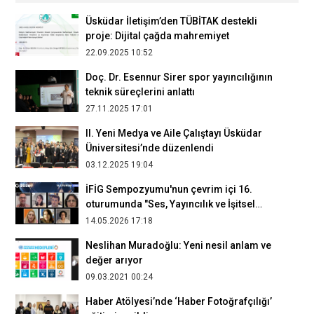
Üsküdar İletişim’den TÜBİTAK destekli
proje: Dijital çağda mahremiyet
22.09.2025 10:52
Doç. Dr. Esennur Sirer spor yayıncılığının
teknik süreçlerini anlattı
27.11.2025 17:01
II. Yeni Medya ve Aile Çalıştayı Üsküdar
Üniversitesi’nde düzenlendi
03.12.2025 19:04
İFİG Sempozyumu'nun çevrim içi 16.
oturumunda "Ses, Yayıncılık ve İşitsel
Anlatının Dönüşümü" konuşuldu
14.05.2026 17:18
Neslihan Muradoğlu: Yeni nesil anlam ve
değer arıyor
09.03.2021 00:24
Haber Atölyesi’nde ‘Haber Fotoğrafçılığı’