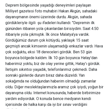
Deprem bölgesinde yaşadığı deneyimleri paylaşan
Milliyet gazetesi foto muhabiri Hakan Akgün, sahadaki
dayanışmanın önemi üzerinde durdu. Akgün,
sahada
gördükleriyle ilgili
şu ifadeleri kullandı: "Depremin ilk
gününden itibaren yola çıkanlardan birisiydim. Saat 4.50
itibariyle yola çıkmıştık. İlk önce Malatya’ya vardık.
Gördüğümüz durum çok kötüydü, yaklaşık 15 saat
geçmişti ancak kimsenin ulaşamadığı enkazlar vardı. Hava
çok soğuktu, eksi 18 dereceleri gördük. Ben 53 gün
boyunca bölgede kaldım. İlk 10 gün boyunca Hatay’dan
haberimiz yoktu, biz de olay yerine gittik, Hatay’ı gördük.
İletişim sıkıntısı yaşadık, telefonlarımız çekmedi. Daha
sonraki günlerde durum biraz daha düzeldi. Yan
sokağımda ne olduğundan haberim olmadığı zamanlar
oldu. Diğer meslektaşlarımızla aramız çok iyiydi, yoğun bir
dayanışma oldu. Internet konusunda, haberde birbirimize
yardım ediyorduk. O konuda bence medyanın kendi
içerisinde de halka karşı da iyi bir sınav verdiğini