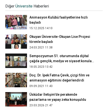
öğrencilerinden kısa film ve belgesel
Diğer
Üniversite
Haberleri
gösterimi
22.01.2025 15:54
Animasyon Kulübü faaliyetlerine hızlı
başladı
15.12.2025 14:10
Okuyan Üniversite-Okuyan Lise Projesi
törenle başladı
24.03.2021 11:38
Sempozyumun 51. oturumunda dijital
çağda gençlik, medya ve siyaset konuları
ele alındı
18.05.2023 13:42
Doç. Dr. İpek Fatma Çevik, çizgi film ve
animasyon eğitimini değerlendirdi
09.09.2021 11:43
Üsküdar İletişim'de perakende
pazarlama ve yapay zeka konuşuldu
23.03.2026 21:47