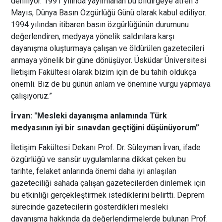
deniliyor. 1991 yılında yayımlanan bu bildirgeye atfen 3
Mayıs, Dünya Basın Özgürlüğü Günü olarak kabul ediliyor.
1994 yılından itibaren basın özgürlüğünün durumunu
değerlendiren, medyaya yönelik saldırılara karşı
dayanışma oluşturmaya çalışan ve öldürülen gazetecileri
anmaya yönelik bir güne dönüşüyor. Üsküdar Üniversitesi
İletişim Fakültesi olarak bizim için de bu tahih oldukça
önemli. Biz de bu günün anlam ve önemine vurgu yapmaya
çalışıyoruz.”
İrvan: "Mesleki dayanışma anlamında Türk
medyasının iyi bir sınavdan geçtiğini düşünüyorum”
İletişim Fakültesi Dekanı Prof. Dr. Süleyman İrvan, ifade
özgürlüğü ve sansür uygulamlarına dikkat çeken bu
tarihte, felaket anlarında önemi daha iyi anlaşılan
gazeteciliği sahada çalışan gazetecilerden dinlemek için
bu etkinliği gerçekleştirmek istediklerini belirtti. Deprem
sürecinde gazetecilerin gösterdikleri mesleki
dayanışma hakkında da değerlendirmelerde bulunan Prof.