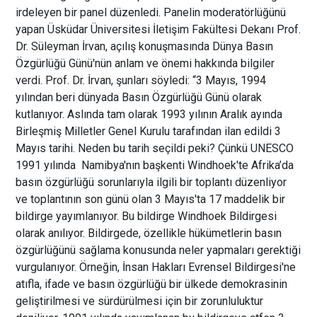
irdeleyen bir panel düzenledi. Panelin moderatörlüğünü
yapan Üsküdar Üniversitesi İletişim Fakültesi Dekanı Prof.
Dr. Süleyman İrvan, açılış konuşmasında Dünya Basın
Özgürlüğü Günü'nün anlam ve önemi hakkında bilgiler
verdi. Prof. Dr. İrvan, şunları söyledi: “3 Mayıs, 1994
yılından beri dünyada Basın Özgürlüğü Günü olarak
kutlanıyor. Aslında tam olarak 1993 yılının Aralık ayında
Birleşmiş Milletler Genel Kurulu tarafından ilan edildi 3
Mayıs tarihi. Neden bu tarih seçildi peki? Çünkü UNESCO
1991 yılında Namibya'nın başkenti Windhoek'te Afrika’da
basın özgürlüğü sorunlarıyla ilgili bir toplantı düzenliyor
ve toplantının son günü olan 3 Mayıs'ta 17 maddelik bir
bildirge yayımlanıyor. Bu bildirge Windhoek Bildirgesi
olarak anılıyor. Bildirgede, özellikle hükümetlerin basın
özgürlüğünü sağlama konusunda neler yapmaları gerektiği
vurgulanıyor. Örneğin, İnsan Hakları Evrensel Bildirgesi'ne
atıfla, ifade ve basın özgürlüğü bir ülkede demokrasinin
geliştirilmesi ve sürdürülmesi için bir zorunluluktur