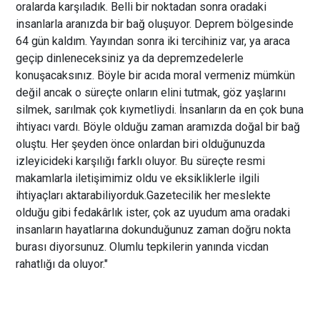
oralarda karşıladık. Belli bir noktadan sonra oradaki
insanlarla aranızda bir bağ oluşuyor. Deprem bölgesinde
64 gün kaldım. Yayından sonra iki tercihiniz var, ya araca
geçip dinleneceksiniz ya da depremzedelerle
konuşacaksınız. Böyle bir acıda moral vermeniz mümkün
değil ancak o süreçte onların elini tutmak, göz yaşlarını
silmek, sarılmak çok kıymetliydi. İnsanların da en çok buna
ihtiyacı vardı. Böyle olduğu zaman aramızda doğal bir bağ
oluştu. Her şeyden önce onlardan biri olduğunuzda
izleyicideki karşılığı farklı oluyor. Bu süreçte resmi
makamlarla iletişimimiz oldu ve eksikliklerle ilgili
ihtiyaçları aktarabiliyorduk.Gazetecilik her meslekte
olduğu gibi fedakârlık ister, çok az uyudum ama oradaki
insanların hayatlarına dokunduğunuz zaman doğru nokta
burası diyorsunuz. Olumlu tepkilerin yanında vicdan
rahatlığı da oluyor."
Radyo, Televizyon ve Sinema