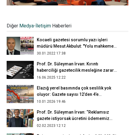
Elazığ Gazeteciler ve Yazarlar Cemiyeti
Başkanı Mustafa Doğan: Yerel medya
Diğer
Medya-İletişim
Haberleri
patronların iki dudağı arasında
24.12.2022 13:03
Kocaeli gazetesi sorumlu yazı işleri
müdürü Mesut Akbulut: "Yolu mahkemeye
düşmeyen gazeteci, gazeteci değildir"
30.01.2022 17:38
Prof. Dr. Süleyman İrvan: Kırıntı
haberciliği gazetecilik mesleğine zarar
veriyor
16.06.2025 12:22
Elazığ yerel basınında çok seslilik yok
oluyor: Gazete sayısı 12’den 4’e
düşürüldü
10.01.2026 19:46
Prof. Dr. Süleyman İrvan: “Reklamsız
gazete istiyorsak ücretini ödememiz
gerekir”
02.02.2023 12:12