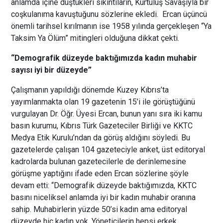
anlamda içine düştükleri sıkıntıların, Kurtuluş Savaşıyla bir
coşkulanıma kavuştuğunu sözlerine ekledi. Ercan üçüncü
önemli tarihsel kırılmanın ise 1958 yılında gerçekleşen “Ya
Taksim Ya Ölüm” mitingleri olduğuna dikkat çekti.
“Demografik düzeyde baktığımızda kadın muhabir
sayısı iyi bir düzeyde”
Çalışmanın yapıldığı dönemde Kuzey Kıbrıs’ta
yayımlanmakta olan 19 gazetenin 15’i ile görüştüğünü
vurgulayan Dr. Öğr. Üyesi Ercan, bunun yanı sıra iki kamu
basın kurumu, Kıbrıs Türk Gazeteciler Birliği ve KKTC
Medya Etik Kurulu’ndan da görüş aldığını söyledi. Bu
gazetelerde çalışan 104 gazeteciyle anket, üst editoryal
kadrolarda bulunan gazetecilerle de derinlemesine
görüşme yaptığını ifade eden Ercan sözlerine şöyle
devam etti: “Demografik düzeyde baktığımızda, KKTC
basını niceliksel anlamda iyi bir kadın muhabir oranına
sahip. Muhabirlerin yüzde 50’si kadın ama editoryal
düzeyde hiç kadın yok. Yöneticilerin hepsi erkek