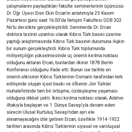
çalışmalarını paylaştıkları fakülte seminerlerinin üçüncüsü
Dr. Öğr. Üyesi Eren Ekin Ercan’ın anlatımıyla 25 Kasım
Pazartesi günü saat 16.00’da İletişim Fakültesi GDB 302
No’lu derslikte gerçekleştirildi. Seminerde Dr. Ercan
doktora tezinin uzantısı olarak Kıbrıs Türk basını üzerine
yaptığı araştırmasında Kıbrıs Türk basının durumuna ilişkin
bir sunum gerçekleştirdi. Kıbrıs Türk toplumunda
milliyetçiliğin yükselmesinde üç önemli kırılma noktası
olduğunu aktaran Ercan, bunlardan ilkinin 1878 Berlin
Konferansı olduğunu ifade etti. Bunun ise tarihte en
önemli etkisinin Kıbrıs Türklerinin Osmanlı tarafından terk
edilişinde oluşan içsel baskı ve öfkenin Jön Türkler
muhalefetinde tam bir örtüşme, özdeşleşme yaşaması
olduğuna dikkat çekti. İkinci kırılma noktası olarak; Ada’nın
ilhakıyla başlayan ve 1. Dünya Savaşı’yla devam eden
sürecin Ulusal Kurtuluş Savaşı’ndan ayrı ele
alınamayacağını dile getiren Ercan, özellikle 1914-1922
tarihleri arasında Kıbrıs Türklerinin siyasal ve varoluşsal