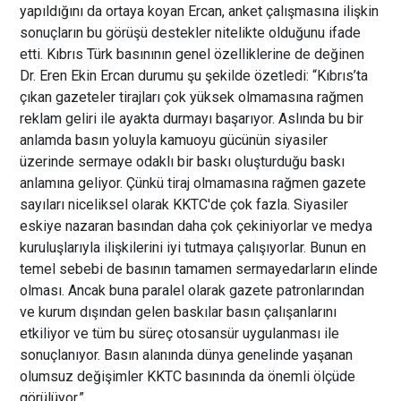
yapıldığını da ortaya koyan Ercan, anket çalışmasına ilişkin
sonuçların bu görüşü destekler nitelikte olduğunu ifade
etti. Kıbrıs Türk basınının genel özelliklerine de değinen
Dr. Eren Ekin Ercan durumu şu şekilde özetledi: “Kıbrıs’ta
çıkan gazeteler tirajları çok yüksek olmamasına rağmen
reklam geliri ile ayakta durmayı başarıyor. Aslında bu bir
anlamda basın yoluyla kamuoyu gücünün siyasiler
üzerinde sermaye odaklı bir baskı oluşturduğu baskı
anlamına geliyor. Çünkü tiraj olmamasına rağmen gazete
sayıları niceliksel olarak KKTC'de çok fazla. Siyasiler
eskiye nazaran basından daha çok çekiniyorlar ve medya
kuruluşlarıyla ilişkilerini iyi tutmaya çalışıyorlar. Bunun en
temel sebebi de basının tamamen sermayedarların elinde
olması. Ancak buna paralel olarak gazete patronlarından
ve kurum dışından gelen baskılar basın çalışanlarını
etkiliyor ve tüm bu süreç otosansür uygulanması ile
sonuçlanıyor. Basın alanında dünya genelinde yaşanan
olumsuz değişimler KKTC basınında da önemli ölçüde
görülüyor.”