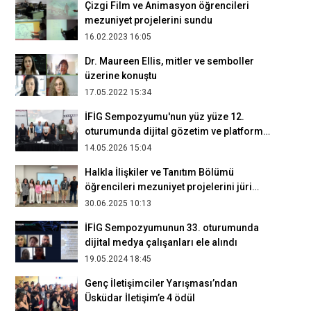
Çizgi Film ve Animasyon öğrencileri
mezuniyet projelerini sundu
16.02.2023 16:05
Dr. Maureen Ellis, mitler ve semboller
üzerine konuştu
17.05.2022 15:34
İFİG Sempozyumu'nun yüz yüze 12.
oturumunda dijital gözetim ve platform
kapitalizimi konuşuldu
14.05.2026 15:04
Halkla İlişkiler ve Tanıtım Bölümü
öğrencileri mezuniyet projelerini jüri
önünde sundu
30.06.2025 10:13
İFİG Sempozyumunun 33. oturumunda
dijital medya çalışanları ele alındı
19.05.2024 18:45
Genç İletişimciler Yarışması’ndan
Üsküdar İletişim’e 4 ödül