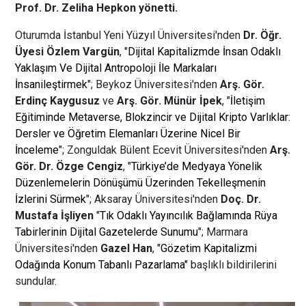
Prof. Dr. Zeliha Hepkon yönetti.
Oturumda İstanbul Yeni Yüzyıl Üniversitesi'nden
Dr. Öğr.
Üyesi Özlem Vargün
, "
Dijital Kapitalizmde İnsan Odaklı
Yaklaşım Ve Dijital Antropoloji İle Markaları
İnsanileştirmek
"; Beykoz Üniversitesi'nden
Arş. Gör.
Erdinç Kaygusuz
ve
Arş. Gör. Münür İpek
, "
İletişim
Eğitiminde Metaverse, Blokzincir ve Dijital Kripto Varlıklar:
Dersler ve Öğretim Elemanları Üzerine Nicel Bir
İnceleme
"; Zonguldak Bülent Ecevit Üniversitesi'nden
Arş.
Gör. Dr. Özge Cengiz
, "
Türkiye’de Medyaya Yönelik
Düzenlemelerin Dönüşümü Üzerinden Tekelleşmenin
İzlerini Sürmek
"; Aksaray Üniversitesi'nden
Doç. Dr.
Mustafa İşliyen
"
Tık Odaklı Yayıncılık Bağlamında Rüya
Tabirlerinin Dijital Gazetelerde Sunumu
"; Marmara
Üniversitesi'nden
Gazel Han
, "
Gözetim Kapitalizmi
Odağında Konum Tabanlı Pazarlama"
başlıklı bildirilerini
sundular.