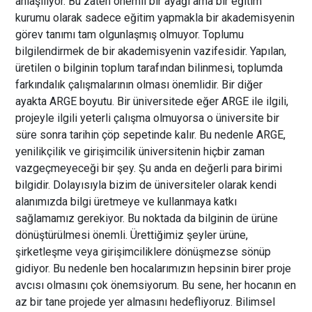
anlaşılıyor. Bu zaten önemli bir ayağı ama bir eğitim
kurumu olarak sadece eğitim yapmakla bir akademisyenin
görev tanımı tam olgunlaşmış olmuyor. Toplumu
bilgilendirmek de bir akademisyenin vazifesidir. Yapılan,
üretilen o bilginin toplum tarafından bilinmesi, toplumda
farkındalık çalışmalarının olması önemlidir. Bir diğer
ayakta ARGE boyutu. Bir üniversitede eğer ARGE ile ilgili,
projeyle ilgili yeterli çalışma olmuyorsa o üniversite bir
süre sonra tarihin çöp sepetinde kalır. Bu nedenle ARGE,
yenilikçilik ve girişimcilik üniversitenin hiçbir zaman
vazgeçmeyeceği bir şey. Şu anda en değerli para birimi
bilgidir. Dolayısıyla bizim de üniversiteler olarak kendi
alanımızda bilgi üretmeye ve kullanmaya katkı
sağlamamız gerekiyor. Bu noktada da bilginin de ürüne
dönüştürülmesi önemli. Ürettiğimiz şeyler ürüne,
şirketleşme veya girişimciliklere dönüşmezse sönüp
gidiyor. Bu nedenle ben hocalarımızın hepsinin birer proje
avcısı olmasını çok önemsiyorum. Bu sene, her hocanın en
az bir tane projede yer almasını hedefliyoruz. Bilimsel