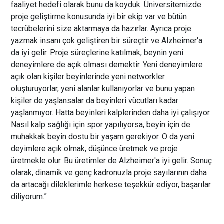
faaliyet hedefi olarak bunu da koyduk. Üniversitemizde
proje geliştirme konusunda iyi bir ekip var ve bütün
tecrübelerini size aktarmaya da hazırlar. Ayrıca proje
yazmak insanı çok geliştiren bir süreçtir ve Alzheimer'a
da iyi gelir. Proje süreçlerine katılmak, beynin yeni
deneyimlere de açık olması demektir. Yeni deneyimlere
açık olan kişiler beyinlerinde yeni networkler
oluşturuyorlar, yeni alanlar kullanıyorlar ve bunu yapan
kişiler de yaşlansalar da beyinleri vücutları kadar
yaşlanmıyor. Hatta beyinleri kalplerinden daha iyi çalışıyor.
Nasıl kalp sağlığı için spor yapılıyorsa, beyin için de
muhakkak beyin dostu bir yaşam gerekiyor. O da yeni
deyimlere açık olmak, düşünce üretmek ve proje
üretmekle olur. Bu üretimler de Alzheimer'a iyi gelir. Sonuç
olarak, dinamik ve genç kadronuzla proje sayılarının daha
da artacağı dileklerimle herkese teşekkür ediyor, başarılar
diliyorum.”
İFİG Sempozyumu'nun çevrim içi 15.
oturumunda yapay zekâ ve araştırma