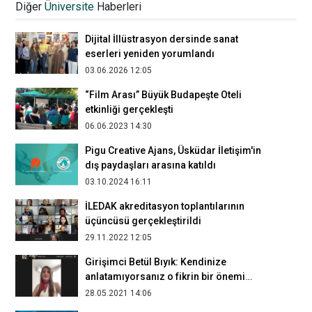
Diğer
Üniversite
Haberleri
yöntemleri konuşuldu
14.05.2026 15:14
Dijital İllüstrasyon dersinde sanat
eserleri yeniden yorumlandı
03.06.2026 12:05
“Film Arası” Büyük Budapeşte Oteli
etkinliği gerçekleşti
06.06.2023 14:30
Pigu Creative Ajans, Üsküdar İletişim'in
dış paydaşları arasına katıldı
03.10.2024 16:11
İLEDAK akreditasyon toplantılarının
üçüncüsü gerçekleştirildi
29.11.2022 12:05
Girişimci Betül Bıyık: Kendinize
anlatamıyorsanız o fikrin bir önemi
kalmıyor
28.05.2021 14:06