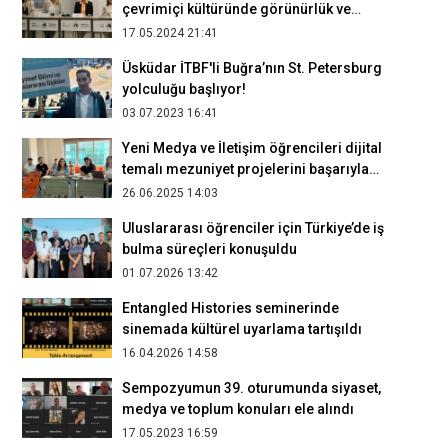
çevrimiçi kültüründe görünürlük ve
izleyici temalı bildiriler sunuldu
17.05.2024 21:41
Üsküdar İTBF'li Buğra’nın St. Petersburg
yolculuğu başlıyor!
03.07.2023 16:41
Yeni Medya ve İletişim öğrencileri dijital
temalı mezuniyet projelerini başarıyla
sundu
26.06.2025 14:03
Uluslararası öğrenciler için Türkiye’de iş
bulma süreçleri konuşuldu
01.07.2026 13:42
Entangled Histories seminerinde
sinemada kültürel uyarlama tartışıldı
16.04.2026 14:58
Sempozyumun 39. oturumunda siyaset,
medya ve toplum konuları ele alındı
17.05.2023 16:59