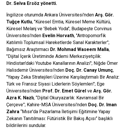
Dr. Selva Ersöz yönetti.
İngilizce oturumda Ankara Üniversitesi'nden
Arş. Gör.
Tuğçe Kutlu
, "
Küresel Emtia, Küresel Meme Kültürü,
Küresel Melanj ve 'Bebek Yoda
"; Budapeşte Corvinus
Üniversitesi'nden
Evelin Horvath
, "Antropomorfik
Katılımlı Toplumsal Hareketlerde Sanal Karakterler”;
Bağımsız Araştırmacı
Dr. Mohmad Waseem Malla
,
"Dijital İçerik Üretiminde Ademi Merkeziyetçilik:
Hindistan'daki Youtube Kanallarının Analizi"; Niğde Ömer
Halisdemir Üniversitesi'nden
Doç. Dr. Canay Umunç
,
"Yapay Zeka Stratejileri Üzerine Karşılaştırmalı Bir Analiz:
Türk ve Fransız Siyasi Liderlerin Söylemleri"; Ege
Üniversitesi’nden
Prof. Dr. Emet Gürel
ve
Arş. Gör.
Azra K. Nazlı
, “Dijital Okuryazarlık: Kavramsal Bir
Çerçeve”; Kahire-MSA Üniversitesi’nden
Doç. Dr. Iman
Zahra
“Mısır'da Pazarlama İletişimi Eğitimine Yapay
Zekanın Tanıtılması: Fütüristik Bir Bakış Açısı” başlıklı
bildirilerini sundular.