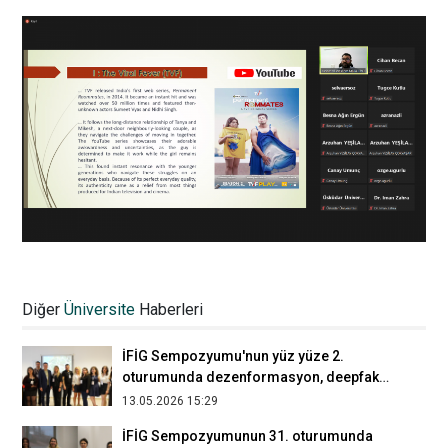
Haber Atölyesi 2023-2024 yılı eğitimleri
başladı
Diğer
Üniversite
Haberleri
07.11.2023 11:17
İFİG Sempozyumu'nun yüz yüze 2.
oturumunda dezenformasyon, deepfake
ve gerçekliğin krizi irdelendi
13.05.2026 15:29
İFİG Sempozyumunun 31. oturumunda