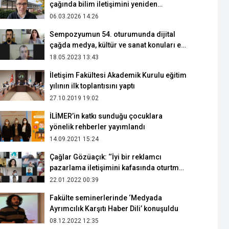
çağında bilim iletişimini yeniden
düşünmeliyiz
06.03.2026 14:26
Sempozyumun 54. oturumunda dijital
çağda medya, kültür ve sanat konuları ele
alındı
18.05.2023 13:43
İletişim Fakültesi Akademik Kurulu eğitim
yılının ilk toplantısını yaptı
27.10.2019 19:02
İLİMER’in katkı sunduğu çocuklara
yönelik rehberler yayımlandı
14.09.2021 15:24
Çağlar Gözüaçık: ‘‘İyi bir reklamcı
pazarlama iletişimini kafasında oturtmuş
olmalı’’
22.01.2022 00:39
Fakülte seminerlerinde ‘Medyada
Ayrımcılık Karşıtı Haber Dili’ konuşuldu
08.12.2022 12:35