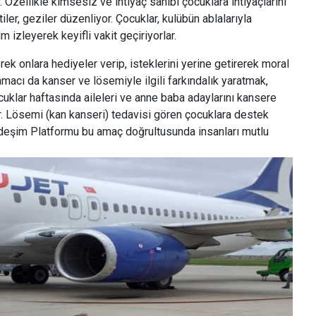
 Özellikle kimsesiz ve ihtiyaç sahibi çocuklara ihtiyaçlarını
tiler, geziler düzenliyor. Çocuklar, kulübün ablalarıyla
lm izleyerek keyifli vakit geçiriyorlar.
k onlara hediyeler verip, isteklerini yerine getirerek moral
macı da kanser ve lösemiyle ilgili farkındalık yaratmak,
cuklar haftasında aileleri ve anne baba adaylarını kansere
yor. Lösemi (kan kanseri) tedavisi gören çocuklara destek
rdeşim Platformu bu amaç doğrultusunda insanları mutlu