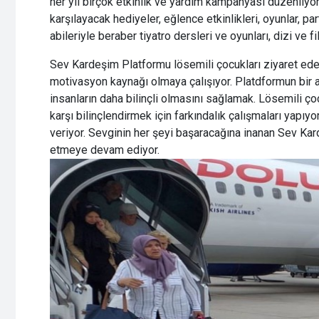
her yıl birçok etkinlik ve yardım kampanyası düzenliyor.
karşılayacak hediyeler, eğlence etkinlikleri, oyunlar, par
abileriyle beraber tiyatro dersleri ve oyunları, dizi ve fi
Sev Kardeşim Platformu lösemili çocukları ziyaret edere
motivasyon kaynağı olmaya çalışıyor. Platdformun bir a
insanların daha bilinçli olmasını sağlamak. Lösemili ço
karşı bilinçlendirmek için farkındalık çalışmaları yapı
veriyor. Sevginin her şeyi başaracağına inanan Sev Ka
etmeye devam ediyor.