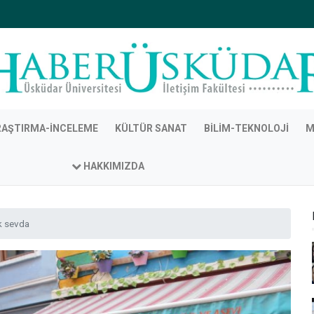
RAŞTIRMA-İNCELEME
KÜLTÜR SANAT
BILIM-TEKNOLOJI
M
HAKKIMIZDA
ük sevda