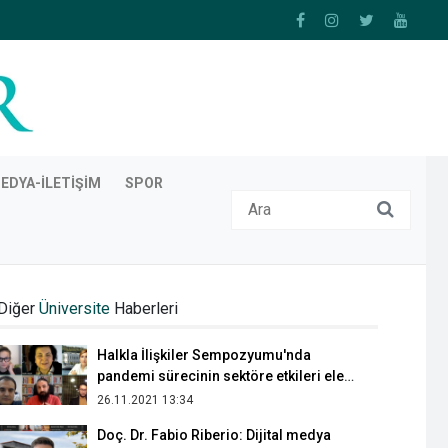
EDYA-İLETIŞIM
SPOR
Prof. Dr. Hasip Pektaş: Fotoğrafta önemli
olan o anı yakalayabilmektir
Diğer
Üniversite
Haberleri
13.04.2021 15:48
Halkla İlişkiler Sempozyumu'nda
pandemi sürecinin sektöre etkileri ele
alındı
26.11.2021 13:34
Doç. Dr. Fabio Riberio: Dijital medya