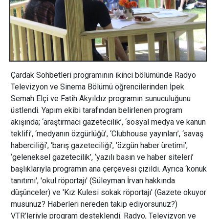
Çardak Sohbetleri programının ikinci bölümünde Radyo
Televizyon ve Sinema Bölümü öğrencilerinden İpek
Semah Elçi ve Fatih Akyıldız programın sunuculuğunu
üstlendi. Yapım ekibi tarafından belirlenen program
akışında; ‘araştırmacı gazetecilik’, ‘sosyal medya ve kanun
teklifi’, ‘medyanın özgürlüğü’, ‘Clubhouse yayınları’, ‘savaş
haberciliği’, ‘barış gazeteciliği’, ‘özgün haber üretimi’,
‘geleneksel gazetecilik’, ‘yazılı basın ve haber siteleri’
başlıklarıyla programın ana çerçevesi çizildi. Ayrıca ‘konuk
tanıtımı', 'okul röportajı' (Süleyman İrvan hakkında
düşünceler) ve 'Kız Kulesi sokak röportajı' (Gazete okuyor
musunuz? Haberleri nereden takip ediyorsunuz?)
VTR’leriyle program desteklendi. Radyo, Televizyon ve