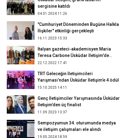
sergisine katıldı
04.01.2024 11:26
"Cumhuriyet Döneminden Bugüne Halkla
İlişkiler" etkinliği gerçekleşti
16.11.2023 15:33
İtalyan gazeteci-akademisyen Maria
Teresa Carbone Üsküdar İletişim'de
kültür gazeteciliğini anlattı
22.12.2022 17:41
TRT Geleceğin İletişimcileri
Yarışması’ndan Üsküdar İletişim’e 4 ödül
15.10.2025 14:11
Genç İletişimciler Yarışmasında Üsküdar
İletişim’den üç finalist
11.09.2023 13:37
Sempozyumun 34. oturumunda medya
ve iletişim çalışmaları ele alındı
19.05.2024 18:59