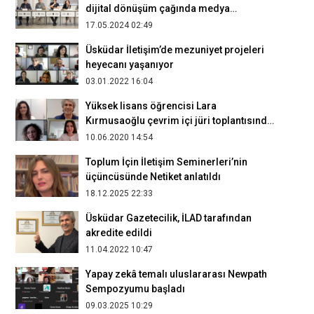
dijital dönüşüm çağında medya
araştırmaları ele alındı
17.05.2024 02:49
Üsküdar İletişim’de mezuniyet projeleri
heyecanı yaşanıyor
03.01.2022 16:04
Yüksek lisans öğrencisi Lara
Kırmusaoğlu çevrim içi jüri toplantısında
tezini savundu
10.06.2020 14:54
Toplum İçin İletişim Seminerleri’nin
üçüncüsünde Netiket anlatıldı
18.12.2025 22:33
Üsküdar Gazetecilik, İLAD tarafından
akredite edildi
11.04.2022 10:47
Yapay zekâ temalı uluslararası Newpath
Sempozyumu başladı
09.03.2025 10:29