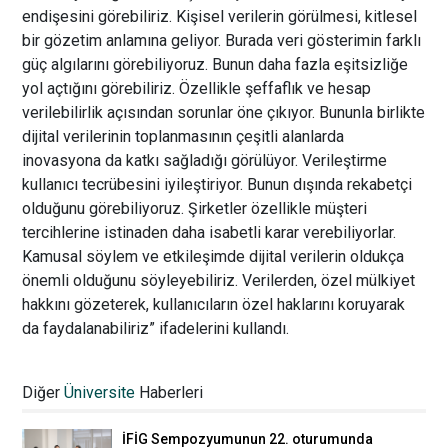
endişesini görebiliriz. Kişisel verilerin görülmesi, kitlesel
bir gözetim anlamına geliyor. Burada veri gösterimin farklı
güç algılarını görebiliyoruz. Bunun daha fazla eşitsizliğe
yol açtığını görebiliriz. Özellikle şeffaflık ve hesap
verilebilirlik açısından sorunlar öne çıkıyor. Bununla birlikte
dijital verilerinin toplanmasının çeşitli alanlarda
inovasyona da katkı sağladığı görülüyor. Verileştirme
kullanıcı tecrübesini iyileştiriyor. Bunun dışında rekabetçi
olduğunu görebiliyoruz. Şirketler özellikle müşteri
tercihlerine istinaden daha isabetli karar verebiliyorlar.
Kamusal söylem ve etkileşimde dijital verilerin oldukça
önemli olduğunu söyleyebiliriz. Verilerden, özel mülkiyet
hakkını gözeterek, kullanıcıların özel haklarını koruyarak
da faydalanabiliriz” ifadelerini kullandı.
Üçüncü oturumda salgın krizi ve online
eğitim konuşuldu: Öğrenciler yüz yüze
Diğer
Üniversite
Haberleri
eğitimden yana
22.10.2020 00:01
İFİG Sempozyumunun 22. oturumunda