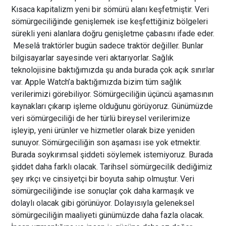
Kısaca kapitalizm yeni bir sömürü alanı keşfetmiştir. Veri
sömürgeciliğinde genişlemek ise keşfettiğiniz bölgeleri
sürekli yeni alanlara doğru genişletme çabasını ifade eder.
Mesel
â
traktörler bugün sadece traktör değiller. Bunlar
bilgisayarlar sayesinde veri aktarıyorlar. Sağlık
teknolojisine baktığımızda şu anda burada çok açık sınırlar
var. Apple Watch’a baktığımızda bizim tüm sağlık
verilerimizi görebiliyor.
Sömürgeciliğin üçüncü aşamasının
kaynakları çıkarıp işleme olduğunu görüyoruz. Günümüzde
veri sömürgeciliği de her türlü bireysel verilerimize
işleyip, yeni ürünler ve hizmetler olarak bize yeniden
sunuyor.
Sömürgeciliğin son aşaması ise yok etmektir.
Burada soykırımsal şiddeti söylemek istemiyoruz. Burada
şiddet daha farklı olacak. Tarihsel sömürgecilik dediğimiz
şey ırkçı ve cinsiyetçi bir boyuta sahip olmuştur. Veri
sömürgeciliğinde ise sonuçlar çok daha karmaşık ve
dolaylı olacak gibi görünüyor. Dolayısıyla geleneksel
sömürgeciliğin maaliyeti günümüzde daha fazla olacak.