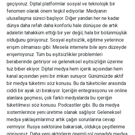
geçiyoruz. Dijital platformlar sosyal ve teknolojik bir
fenomen olarak önem teşkil ediyorlar. Medyanın
ulusallaşma süreci başlıyor. Diğer yandan her ne kadar
dünya daha refah daha konforlu hale dönüşse de artık
adaletin tahakküm ettiği bir yer değil, hala bir bölünmüşlük
olduğunu görüyoruz. Sosyal eşitsizlik, eğitime yeterince
erişim olmaması gibi. Mesela internete bile aynı düzeyde
erişemiyoruz. Tüm bu eşitsizlikler problemleri
beraberinde getiriyor ve geleneksel eşitsizliğin üzerine
tuz biber ekiyor. Dijital medya hem içerik açısından hem
kanal açısından yeni bir imkan sunuyor. Günümüzde aktif
bir medya tüketimi söz konusu. Bu da tüketiciler arasında
ciddi bir ayak izi bırakıyor. İçeriğin entegrasyonu ve online
alanlara geçmesi, çok farklı medyalarda bu içeriğin
tüketilmesi söz konusu. Podcastler gibi. Bu da medya
sistemlerince yeni üretime olanak sağlıyor. Geleneksel
medya yaklaşımlarımız artık çağın sorunlarına cevap
vermiyor. Rusya sektörüne bakarsak, oldukça çeşitlenme
görüyoruz. Daha yeni aktörlerin önemli rol oynadığı medya