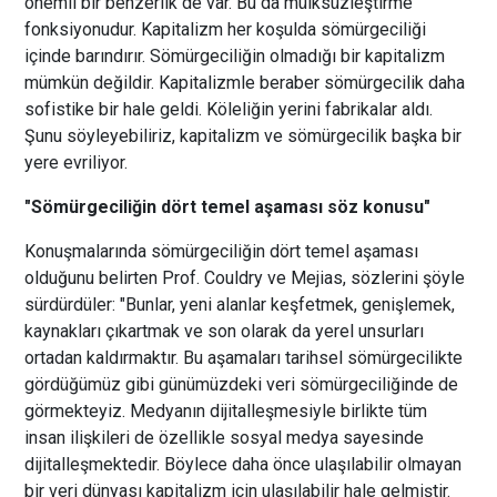
önemli bir benzerlik de var. Bu da mülksüzleştirme
fonksiyonudur. Kapitalizm her koşulda sömürgeciliği
içinde barındırır. Sömürgeciliğin olmadığı bir kapitalizm
mümkün değildir. Kapitalizmle beraber sömürgecilik daha
sofistike bir hale geldi. Köleliğin yerini fabrikalar aldı.
Şunu söyleyebiliriz, kapitalizm ve sömürgecilik başka bir
yere evriliyor.
"Sömürgeciliğin dört temel aşaması söz konusu"
Konuşmalarında sömürgeciliğin dört temel aşaması
olduğunu belirten Prof. Couldry ve Mejias, sözlerini şöyle
sürdürdüler: "Bunlar, yeni alanlar keşfetmek, genişlemek,
kaynakları çıkartmak ve son olarak da yerel unsurları
ortadan kaldırmaktır. Bu aşamaları tarihsel sömürgecilikte
gördüğümüz gibi günümüzdeki veri sömürgeciliğinde de
görmekteyiz. Medyanın dijitalleşmesiyle birlikte tüm
insan ilişkileri de özellikle sosyal medya sayesinde
dijitalleşmektedir. Böylece daha önce ulaşılabilir olmayan
bir veri dünyası kapitalizm için ulaşılabilir hale gelmiştir.