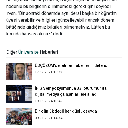
nedenle bu bilgilerin silinmemesi gerektiğini söyledi.
İrvan, "Bir sonraki dönemde aynı dersi başka bir öğretim
üyesi verebilir ve bilgileri güncelleyebilir ancak dönem
bittiğinde girdiğimiz bilgileri silmemeliyiz. Lütfen bu
konuda hassas olunuz" dedi.
Üsküdar İletişimli öğrenciler tasarım
çalıştayında
Diğer
Üniversite
Haberleri
09.07.2020 11:22
ÜSÇÖZÜM'de intihar haberleri irdelendi
17.04.2021 15:42
İFİG Sempozyumunun 33. oturumunda
dijital medya çalışanları ele alındı
19.05.2024 18:45
Bir günlük değil her günlük sevda
09.01.2021 14:34