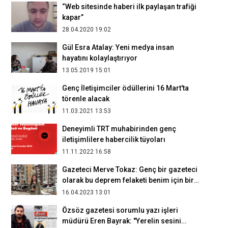
“Web sitesinde haberi ilk paylaşan trafiği
kapar”
28.04.2020 19:02
Gül Esra Atalay: Yeni medya insan
hayatını kolaylaştırıyor
13.05.2019 15:01
Genç İletişimciler ödüllerini 16 Mart'ta
törenle alacak
11.03.2021 13:53
Deneyimli TRT muhabirinden genç
iletişimlilere habercilik tüyoları
11.11.2022 16:58
Gazeteci Merve Tokaz: Genç bir gazeteci
olarak bu deprem felaketi benim için bir
dönüm noktası oldu
16.04.2023 13:01
Özsöz gazetesi sorumlu yazı işleri
müdürü Eren Bayrak: "Yerelin sesini