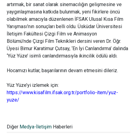
artırmak, bir sanat olarak sinemacılığın gelişmesine ve
yaygınlaşmasına katkıda bulunmak, yeni fikirlere öncü
olabilmek amacıyla düzenlenen İFSAK Ulusal Kısa Film
Yarışması’nın sonuçları belli oldu.
Üsküdar Üniversitesi
İletişim Fakültesi Çizgi Film ve Animasyon
Bölümü'nde
Çizgi Film Teknikleri
dersini veren Dr. Öğr.
Üyesi
Birnur Karatimur Çutsay
,
‘En İyi Canlandırma’ dalında
‘Yüz Yüze’ isimli canlandırmasıyla ikincilik ödülü aldı.
Hocamızı kutlar, başarılarının devam etmesini dileriz.
Yüz Yüze’yi izlemek için:
https://www.kisafilm.ifsak.org.tr/portfolio-item/yuz-
yuze/
Taşova gazetesi muhabiri Ahmet
Günaydın: "Biz halkın gazetecisiyiz"
Diğer
Medya-İletişim
Haberleri
05.01.2022 20:33