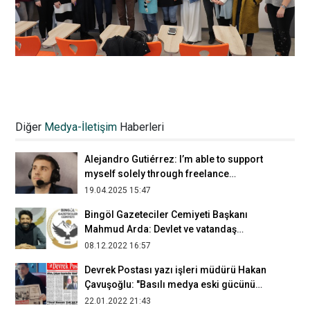
Narin Demirci: Şiiri sokağa indirdik
06.07.2021 15:51
Diğer
Medya-İletişim
Haberleri
Alejandro Gutiérrez: I’m able to support
myself solely through freelance
journalism
19.04.2025 15:47
Bingöl Gazeteciler Cemiyeti Başkanı
Mahmud Arda: Devlet ve vatandaş
arasında köprü vazifesi görüyoruz
08.12.2022 16:57
Devrek Postası yazı işleri müdürü Hakan
Çavuşoğlu: "Basılı medya eski gücünü
kaybetti"
22.01.2022 21:43