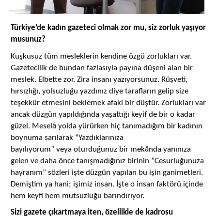
Türkiye’de kadın gazeteci olmak zor mu, siz zorluk yaşıyor
musunuz?
Kuşkusuz tüm mesleklerin kendine özgü zorlukları var.
Gazetecilik de bundan fazlasıyla payına düşeni alan bir
meslek. Elbette zor. Zira insanı yazıyorsunuz. Rüşveti,
hırsızlığı, yolsuzluğu yazdınız diye tarafların gelip size
teşekkür etmesini beklemek afaki bir düştür. Zorlukları var
ancak düzgün yapıldığında yaşattığı keyif de bir o kadar
â
güzel. Mesel
yolda yürürken hiç tanımadığım bir kadının
boynuma sarılarak “Yazdıklarınıza
â
bayılıyorum” veya oturduğunuz bir mek
nda yanınıza
gelen ve daha önce tanışmadığınız birinin “Cesurluğunuza
hayranım” sözleri işte düzgün yapılan bu işin ganimetleri.
Demiştim ya hani; işimiz insan. İşte o insan faktörü içinde
hem keyfi hem mutsuzluğu barındırıyor.
Sizi gazete çıkartmaya iten, özellikle de kadrosu