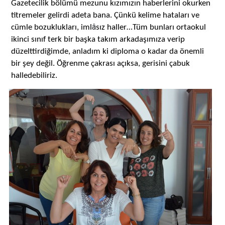
Gazetecilik bölümü mezunu kızımızın haberlerini okurken
titremeler gelirdi adeta bana. Çünkü kelime hataları ve
â
cümle bozuklukları, iml
sız haller…Tüm bunları ortaokul
ikinci sınıf terk bir başka takım arkadaşımıza verip
düzelttirdiğimde, anladım ki diploma o kadar da önemli
bir şey değil. Öğrenme çakrası açıksa, gerisini çabuk
halledebiliriz.