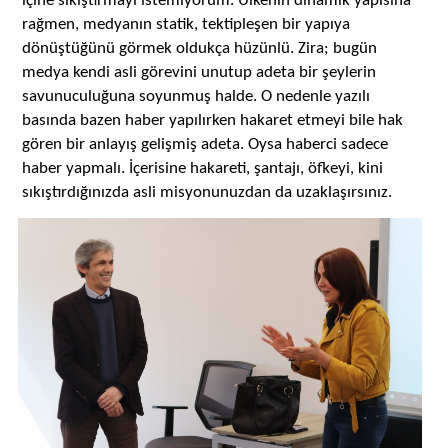
içine sıkıştırmayı istemiyorum. Ülkenin dinamik yapısına
rağmen, medyanın statik, tektipleşen bir yapıya
dönüştüğünü görmek oldukça hüzünlü. Zira; bugün
medya kendi asli görevini unutup adeta bir şeylerin
savunuculuğuna soyunmuş halde. O nedenle yazılı
basında bazen haber yapılırken hakaret etmeyi bile hak
gören bir anlayış gelişmiş adeta. Oysa haberci sadece
haber yapmalı. İçerisine hakareti, şantajı, öfkeyi, kini
sıkıştırdığınızda asli misyonunuzdan da uzaklaşırsınız.