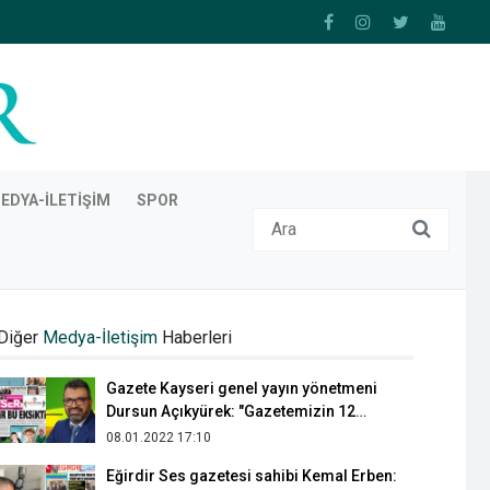
EDYA-İLETIŞIM
SPOR
Yeni medya ve gazetecilik alanında 10
yeni meslek
Diğer
Medya-İletişim
Haberleri
23.07.2019 19:05
Gazete Kayseri genel yayın yönetmeni
Dursun Açıkyürek: "Gazetemizin 12
sayfasının en az 3 sayfası özel
08.01.2022 17:10
haberlerden oluşmaktadır"
Eğirdir Ses gazetesi sahibi Kemal Erben: