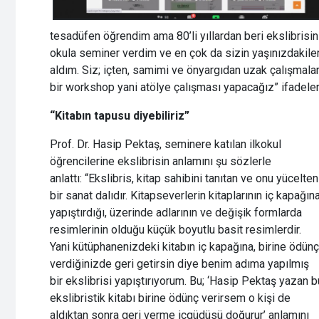
tesadüfen öğrendim ama 80’li yıllardan beri ekslibrisin
okula seminer verdim ve en çok da sizin yaşınızdakil
aldım. Siz; içten, samimi ve önyargıdan uzak çalışmalar
bir workshop yani atölye çalışması yapacağız” ifadeleri
“Kitabın tapusu diyebiliriz”
Prof. Dr. Hasip Pektaş, seminere katılan ilkokul
öğrencilerine ekslibrisin anlamını şu sözlerle
anlattı: “Ekslibris, kitap sahibini tanıtan ve onu yücelten
bir sanat dalıdır. Kitapseverlerin kitaplarının iç kapağın
yapıştırdığı, üzerinde adlarının ve değişik formlarda
resimlerinin olduğu küçük boyutlu basit resimlerdir.
Yani kütüphanenizdeki kitabın iç kapağına, birine ödünç
verdiğinizde geri getirsin diye benim adıma yapılmış
bir ekslibrisi yapıştırıyorum. Bu; ‘Hasip Pektaş yazan b
ekslibristik kitabı birine ödünç verirsem o kişi de
aldıktan sonra geri verme içgüdüsü doğurur’ anlamını