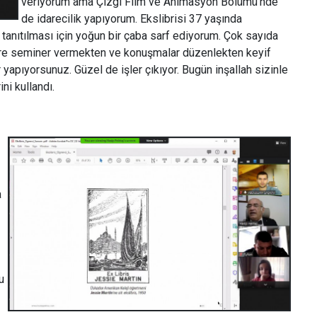
veriyorum ama Çizgi Film ve Animasyon Bölümü'nde
de idarecilik yapıyorum. Ekslibrisi 37 yaşında
 tanıtılması için yoğun bir çaba sarf ediyorum. Çok sayıda
ere seminer vermekten ve konuşmalar düzenlekten keyif
 yapıyorsunuz. Güzel de işler çıkıyor. Bugün inşallah sizinle
ni kullandı.
a
u