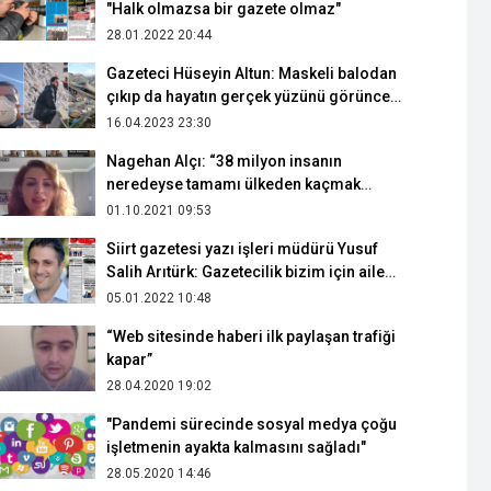
"Halk olmazsa bir gazete olmaz"
28.01.2022 20:44
Gazeteci Hüseyin Altun: Maskeli balodan
çıkıp da hayatın gerçek yüzünü görünce,
sert bir tokat yemiş gibi oldum
16.04.2023 23:30
Nagehan Alçı: “38 milyon insanın
neredeyse tamamı ülkeden kaçmak
istiyor"
01.10.2021 09:53
Siirt gazetesi yazı işleri müdürü Yusuf
Salih Arıtürk: Gazetecilik bizim için aile
mesleği
05.01.2022 10:48
“Web sitesinde haberi ilk paylaşan trafiği
kapar”
28.04.2020 19:02
"Pandemi sürecinde sosyal medya çoğu
işletmenin ayakta kalmasını sağladı"
28.05.2020 14:46