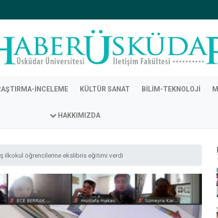
RAŞTIRMA-İNCELEME
KÜLTÜR SANAT
BILIM-TEKNOLOJI
M
HAKKIMIZDA
 ilkokul öğrencilerine ekslibris eğitimi verdi