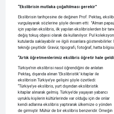
“Ekslibrisin mutlaka çoğaltılması gerekir”
Ekslibrisin tarihçesine de değinen Prof. Pektaş, eksli
vurgulayarak sözlerine şöyle devam etti: "Alman papaz 
için yapılan ekslibris, ilk yapılan ekslibrislerden bir ta
değiş tokuş objesi olarak da kullanılıyor. Pul koleksyon
kutularda saklayabilir ve ilgili insanlara gösterebilirle
tekniği çeşitlidir. Gravür, tipografi, fotoğraf, hatta bilgis
“Artık öğretmenlerimiz ekslibris öğretir hale geldi
Türkiye’nin ekslibrisi nasıl öğrendiğini de anlatan
Pektaş, dışarıda alınan 'Ekslibristik' kitaplar ile
ekslibrisin Türkiye’ye gelişini şöyle özetledi:
“Türkiye’ye ekslibris, yurt dışından ekslibristik
kitaplar alınarak gelmiş. Türkiye’de yaşayan yabancı
uyruklu kişilerin kültürlerinde var olduğu için de onlar
kendi adlarına ekslibris yaptırarak ülkemize o yönden
de girmiştir. Mühür de bir ekslibris benzeridir. Örneğin