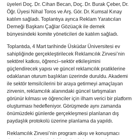
üyeleri
Doç. Dr. Cihan Becan
,
Doç. Dr. Burak Çeber
,
Dr.
Öğr. Üyesi Nihal Toros
ve
Arş. Gör. Dr. Kumsal Kınay
katılım sağladı. Toplantıya ayrıca Reklam Yaratıcıları
Derneği Başkanı
Çağlar Gözüaçık
ile dernek
bünyesindeki komite yöneticileri de katılım sağladı.
Toplantıda, 4 Mart tarihinde
Üsküdar Üniversitesi
ev
sahipliğinde gerçekleştirilecek Reklamcılık Zirvesi’nin
sektörel katkısı, öğrenci–sektör etkileşimini
güçlendirecek yapısı ve güncel reklamcılık pratiklerine
odaklanan oturum başlıkları üzerinde duruldu. Akademi
ile sektör temsilcilerini bir araya getirmeyi amaçlayan
zirvenin, reklamcılık alanındaki güncel tartışmaları
görünür kılması ve öğrenciler için ilham verici bir platform
oluşturması hedefleniyor. Görüşmede aynı zamanda
önümüzdeki günlerde gerçekleşmesi planlanan dış
paydaşlık protokolü üzerine planlama da yapıldı.
Reklamcılık Zirvesi’nin program akışı ve konuşmacı