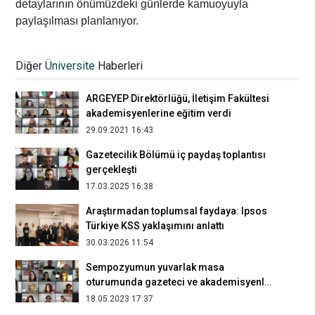
detaylarının önümüzdeki günlerde kamuoyuyla
paylaşılması planlanıyor.
Ödüllü öğrenci Muhammed İkitepe:
“Benim için başarı bir noktaya ulaşmak
Diğer
Üniversite
Haberleri
değil, oraya giden yolda olmaktır”
10.11.2022 11:00
ARGEYEP Direktörlüğü, İletişim Fakültesi
akademisyenlerine eğitim verdi
29.09.2021 16:43
Gazetecilik Bölümü iç paydaş toplantısı
gerçekleşti
17.03.2025 16:38
Araştırmadan toplumsal faydaya: Ipsos
Türkiye KSS yaklaşımını anlattı
30.03.2026 11:54
Sempozyumun yuvarlak masa
oturumunda gazeteci ve akademisyenler
‘medyanın geleceğini’ tartıştı
18.05.2023 17:37