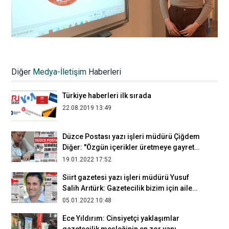
Nevşehir Gazeteciler Cemiyeti Başkanı
Bayram Ekici: Basılı gazeteler
Diğer
Medya-İletişim
Haberleri
bulundukları şehrin ve ülkenin arşividir
12.01.2023 17:02
Türkiye haberleri ilk sırada
22.08.2019 13:49
Düzce Postası yazı işleri müdürü Çiğdem
Diğer: "Özgün içerikler üretmeye gayret
ediyoruz"
19.01.2022 17:52
Siirt gazetesi yazı işleri müdürü Yusuf
Salih Arıtürk: Gazetecilik bizim için aile
mesleği
05.01.2022 10:48
Ece Yıldırım: Cinsiyetçi yaklaşımlar
gazetecilik mesleğinin en zor yanı