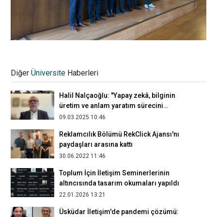
Entangled Histories seminerinde
Osmanlı İmparatorluğu’nda sınırlar ve
Diğer
Üniversite
Haberleri
salgınlar ele alındı
18.05.2026 11:23
​​​​​​​Halil Nalçaoğlu: "Yapay zekâ, bilginin
üretim ve anlam yaratım sürecini
dönüştürüyor"
09.03.2025 10:46
Reklamcılık Bölümü RekClick Ajansı'nı
paydaşları arasına kattı
30.06.2022 11:46
Toplum İçin İletişim Seminerlerinin
altıncısında tasarım okumaları yapıldı
22.01.2026 13:21
Üsküdar İletişim'de pandemi çözümü: