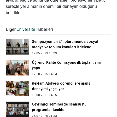
aktardı. Atölye sonunda öğrenciler, profesyonel yaratıcı
süreçte yer almanın önemli bir deneyim olduğunu
belirttiler.
İFİG Sempozyumunun 23. oturumunda
medya, dijital dönüşüm ve yapay zekâ
Diğer
Üniversite
Haberleri
konuları ele alındı
17.05.2024 03:19
Sempozyumun 21. oturumunda sosyal
medya ve toplum konuları irdelendi
17.05.2023 13:29
Öğrenci Kalite Komisyonu ilk toplantısını
yaptı
17.10.2025 14:14
Reklam Atölyesi öğrencilere ajans
deneyimi yaşatıyor
10.08.2021 14:15
Çevrimiçi seminerde lisansüstü
programlar tanıtıldı
24.07.2020 21:33