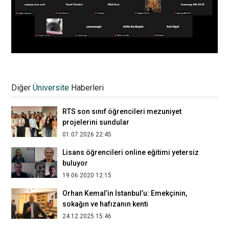
Spor Gazetecileri Yarışıyor'un ödül
töreni yapıldı
Diğer
Üniversite
Haberleri
14.06.2024 11:28
RTS son sınıf öğrencileri mezuniyet
projelerini sundular
01.07.2026 22:45
Lisans öğrencileri online eğitimi yetersiz
buluyor
19.06.2020 12:15
Orhan Kemal’in İstanbul’u: Emekçinin,
sokağın ve hafızanın kenti
24.12.2025 15:46