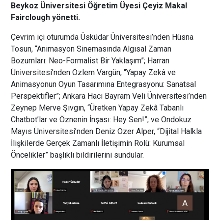
Beykoz Üniversitesi Öğretim Üyesi Çeyiz Makal
Fairclough yönetti.
Çevrim içi oturumda Üsküdar Üniversitesi’nden Hüsna
Tosun, “Animasyon Sinemasında Algısal Zaman
Bozumları: Neo-Formalist Bir Yaklaşım”; Harran
Üniversitesi’nden Özlem Vargün, “Yapay Zekâ ve
Animasyonun Oyun Tasarımına Entegrasyonu: Sanatsal
Perspektifler”; Ankara Hacı Bayram Veli Üniversitesi’nden
Zeynep Merve Şıvgın, “Üretken Yapay Zekâ Tabanlı
Chatbot’lar ve Öznenin İnşası: Hey Sen!”; ve Ondokuz
Mayıs Üniversitesi’nden Deniz Özer Alper, “Dijital Halkla
İlişkilerde Gerçek Zamanlı İletişimin Rolü: Kurumsal
Öncelikler” başlıklı bildirilerini sundular.