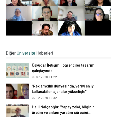
Üsküdar İletişim, Anadolu Üniversiteleri
Belgesel Film Projeleri
Diğer
Üniversite
Haberleri
değerlendirmesine ev sahipliği yaptı
27.10.2023 16:09
Üsküdar İletişimli öğrenciler tasarım
çalıştayında
09.07.2020 11:22
"Reklamcılık dünyasında, veriyi en iyi
kullanabilen ajanslar yükselişte"
02.12.2020 13:32
​​​​​​​Halil Nalçaoğlu: "Yapay zekâ, bilginin
üretim ve anlam yaratım sürecini