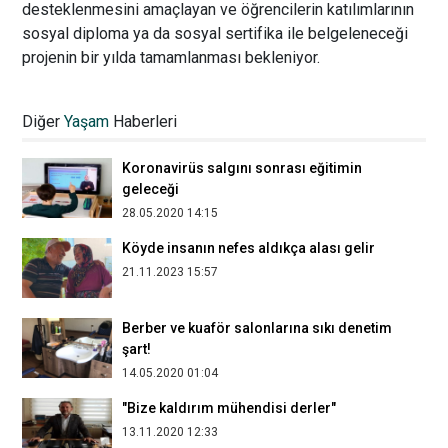
desteklenmesini amaçlayan ve öğrencilerin katılımlarının
sosyal diploma ya da sosyal sertifika ile belgeleneceği
projenin bir yılda tamamlanması bekleniyor.
Sedefgül Kaçmaz, Caretta Carettaları
koruma mücadelesi veren bir gönüllü
Diğer
Yaşam
Haberleri
28.07.2020 15:26
Koronavirüs salgını sonrası eğitimin
geleceği
28.05.2020 14:15
Köyde insanın nefes aldıkça alası gelir
21.11.2023 15:57
Berber ve kuaför salonlarına sıkı denetim
şart!
14.05.2020 01:04
"Bize kaldırım mühendisi derler"
13.11.2020 12:33