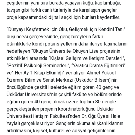
çeşitlerinin yanı sıra burada yaşayan kuğu, kaplumbağa,
tavşan gibi farklı canlı türleriyle de karşılaşan gençler
proje kapsamındaki dijital seçki için bunları kaydettiler.
“Dünyayı Keşfetmek İçin Oku, Gelişmek İçin Kendini Tanı”
düşüncesi çerçevesinde, genç bireylerin farklı
etkinliklerle kendi potansiyellerini daha ileriye taşımalarını
hedefleyen “Okuyan Üniversite-Okuyan Lise projesinin
etkinlikleri arasında “Kişisel Gelişim ve iletişim Dersleri”,
“Pozitif Psikoloji Seminerleri”, “Yaratıcı Drama Eğitimleri”
ve” Her Ay 1 Kitap Etkinliği” yer alıyor. Ahmet Yüksel
Özemre Bilim ve Sanat Merkezi (Üsküdar Bilsem)’nin
öncülüğünde çeşitli liselerde eğitim gören 40 genç ve
Üsküdar Üniversitesi’nin çeşitli fakülte ve bölümlerinde
eğitim gören 40 genç olmak üzere toplam 80 gençle
gerçekleştirilen projenin koordinatörlüğünü Üsküdar
Üniversitesi İletişim Fakültesi’nden Dr. Öğr. Üyesi Hale
Yaylalı gerçekleştiriyor. Gençlerin okuma alışkanlıklarının
artırılmasını, kişisel, kültürel ve sosyal gelişimlerinin