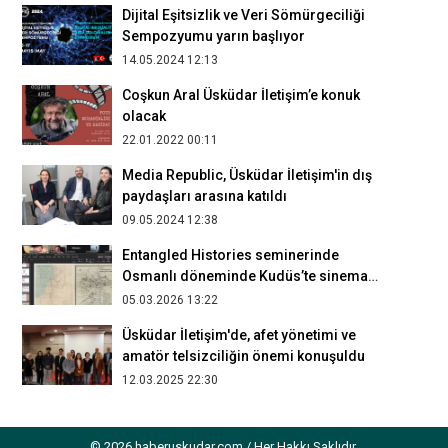
Dijital Eşitsizlik ve Veri Sömürgeciliği
Sempozyumu yarın başlıyor
14.05.2024 12:13
Coşkun Aral Üsküdar İletişim’e konuk
olacak
22.01.2022 00:11
Media Republic, Üsküdar İletişim'in dış
paydaşları arasına katıldı
09.05.2024 12:38
Entangled Histories seminerinde
Osmanlı döneminde Kudüs’te sinema
gösterimleri irdelendi
05.03.2026 13:22
Üsküdar İletişim'de, afet yönetimi ve
amatör telsizciliğin önemi konuşuldu
12.03.2025 22:30
Üsküdar İletişim’de mezuniyet projeleri
heyecanı yaşanıyor
© 2026 haberuskudar.com / Her Hakkı Saklıdır.