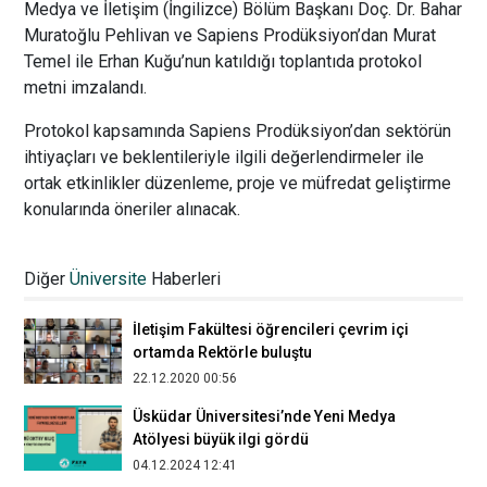
Medya ve İletişim (İngilizce) Bölüm Başkanı Doç. Dr. Bahar
Muratoğlu Pehlivan ve Sapiens Prodüksiyon’dan Murat
Temel ile Erhan Kuğu’nun katıldığı toplantıda protokol
metni imzalandı.
Protokol kapsamında Sapiens Prodüksiyon’dan sektörün
ihtiyaçları ve beklentileriyle ilgili değerlendirmeler ile
ortak etkinlikler düzenleme, proje ve müfredat geliştirme
konularında öneriler alınacak.
Üsküdar İletişim, Eğiticinin Eğitimi
Toplantısı'nı gerçekleştirdi
Diğer
Üniversite
Haberleri
27.09.2022 15:34
İletişim Fakültesi öğrencileri çevrim içi
ortamda Rektörle buluştu
22.12.2020 00:56
Üsküdar Üniversitesi’nde Yeni Medya
Atölyesi büyük ilgi gördü
04.12.2024 12:41