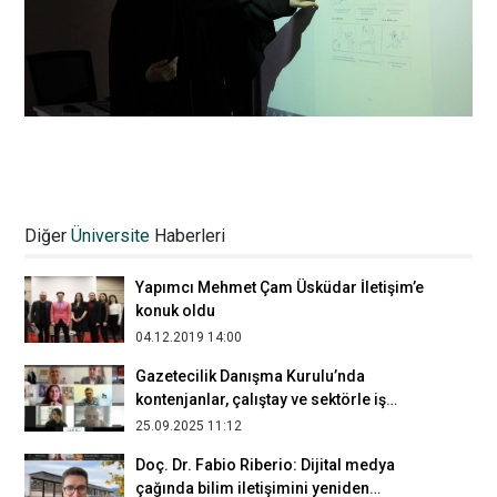
İFİG Sempozyumunun 32. oturumunda
yapay zekâ çağında medya ve kültür
Diğer
Üniversite
Haberleri
tartışıldı
17.05.2024 22:00
Yapımcı Mehmet Çam Üsküdar İletişim’e
konuk oldu
04.12.2019 14:00
Gazetecilik Danışma Kurulu’nda
kontenjanlar, çalıştay ve sektörle iş
birlikleri görüşüldü
25.09.2025 11:12
Doç. Dr. Fabio Riberio: Dijital medya
çağında bilim iletişimini yeniden