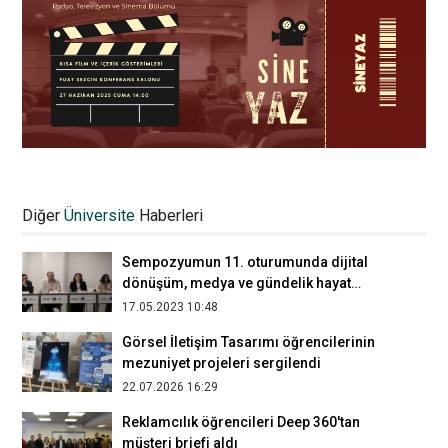
Reklamcılık öğrencileri mezuniyet
projelerinde ajans deneyimini sahaya
Diğer
Üniversite
Haberleri
taşıdı
30.01.2026 14:24
Sempozyumun 11. oturumunda dijital
dönüşüm, medya ve gündelik hayat
konuları ele alındı
17.05.2023 10:48
Görsel İletişim Tasarımı öğrencilerinin
mezuniyet projeleri sergilendi
22.07.2026 16:29
Reklamcılık öğrencileri Deep 360'tan
müşteri briefi aldı