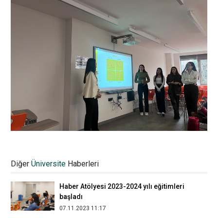
Reklamcı Enes Malik Baykan, Üsküdar
İletişim öğrencilerine tasarım süreçlerini
Diğer
Üniversite
Haberleri
anlattı
08.12.2023 10:57
Haber Atölyesi 2023-2024 yılı eğitimleri
başladı
07.11.2023 11:17