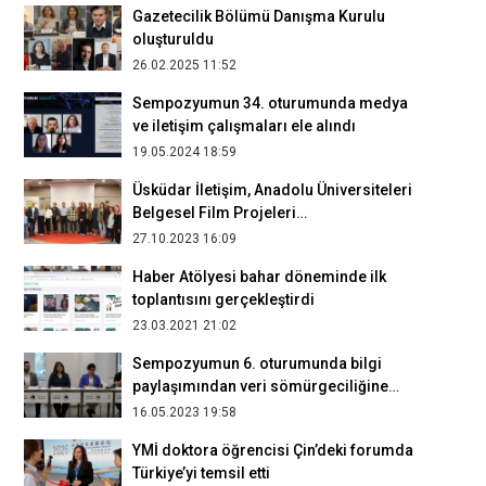
Gazetecilik Bölümü Danışma Kurulu
oluşturuldu
26.02.2025 11:52
Sempozyumun 34. oturumunda medya
ve iletişim çalışmaları ele alındı
19.05.2024 18:59
Üsküdar İletişim, Anadolu Üniversiteleri
Belgesel Film Projeleri
değerlendirmesine ev sahipliği yaptı
27.10.2023 16:09
Haber Atölyesi bahar döneminde ilk
toplantısını gerçekleştirdi
23.03.2021 21:02
Sempozyumun 6. oturumunda bilgi
paylaşımından veri sömürgeciliğine
dijitalleşmenin halleri ele alındı
16.05.2023 19:58
YMİ doktora öğrencisi Çin’deki forumda
Türkiye’yi temsil etti