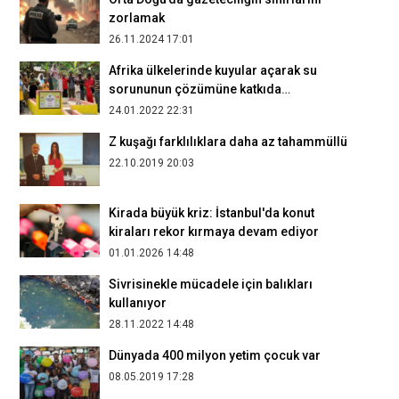
zorlamak
26.11.2024 17:01
Afrika ülkelerinde kuyular açarak su
sorununun çözümüne katkıda
bulunuyorlar
24.01.2022 22:31
Z kuşağı farklılıklara daha az tahammüllü
22.10.2019 20:03
Kirada büyük kriz: İstanbul'da konut
kiraları rekor kırmaya devam ediyor
01.01.2026 14:48
Sivrisinekle mücadele için balıkları
kullanıyor
28.11.2022 14:48
Dünyada 400 milyon yetim çocuk var
08.05.2019 17:28