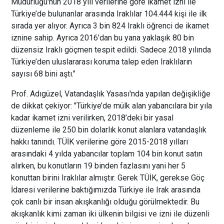
Müdürlüğü'nün 2018 yılı verilerine göre ikamet izni ile
Türkiye’de bulunanlar arasında Iraklılar 104.444 kişi ile ilk
sırada yer alıyor. Ayrıca 3 bin 824 Iraklı öğrenci de ikamet
iznine sahip. Ayrıca 2016’dan bu yana yaklaşık 80 bin
düzensiz Iraklı göçmen tespit edildi. Sadece 2018 yılında
Türkiye’den uluslararası koruma talep eden Iraklıların
sayısı 68 bini aştı."
Prof. Adıgüzel, Vatandaşlık Yasası'nda yapılan değişikliğe
de dikkat çekiyor: "Türkiye’de mülk alan yabancılara bir yıla
kadar ikamet izni verilirken, 2018’deki bir yasal
düzenleme ile 250 bin dolarlık konut alanlara vatandaşlık
hakkı tanındı. TÜİK verilerine göre 2015-2018 yılları
arasındaki 4 yılda yabancılar toplam 104 bin konut satın
alırken, bu konutların 19 binden fazlasını yani her 5
konuttan birini Iraklılar almıştır. Gerek TÜİK, gerekse Göç
İdaresi verilerine baktığımızda Türkiye ile Irak arasında
çok canlı bir insan akışkanlığı olduğu görülmektedir. Bu
akışkanlık kimi zaman iki ülkenin bilgisi ve izni ile düzenli