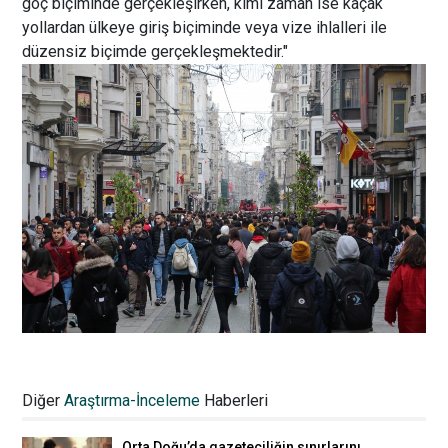
göç biçiminde gerçekleşirken, kimi zaman ise kaçak
yollardan ülkeye giriş biçiminde veya vize ihlalleri ile
düzensiz biçimde gerçekleşmektedir."
İstanbul trafiğinin dostları
16.04.2019 13:49
Diğer
Araştırma-İnceleme
Haberleri
Orta Doğu’da gazeteciliğin sınırlarını