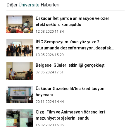
gazetecilikte etik sorunlar konuşuldu
Diğer
Üniversite
Haberleri
17.05.2023 12:58
Üsküdar İletişim’de animasyon ve özel
efekt sektörü konuşuldu
12.03.2020 11:34
İFİG Sempozyumu'nun yüz yüze 2.
oturumunda dezenformasyon, deepfake
ve gerçekliğin krizi irdelendi
13.05.2026 15:29
Belgesel Günleri etkinliği gerçekleşti
07.05.2024 17:51
Üsküdar Gazetecilik’te akreditasyon
heyecanı
20.11.2024 14:44
Çizgi Film ve Animasyon öğrencileri
mezuniyet projelerini sundu
16.02.2023 16:05