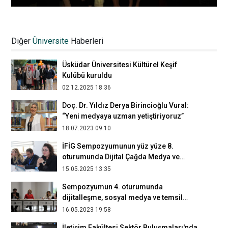
Çizgi Film ve Animasyon öğrencilerinin
portfolyoları değerlendirildi
Diğer
Üniversite
Haberleri
22.05.2025 00:41
Üsküdar Üniversitesi Kültürel Keşif
Kulübü kuruldu
02.12.2025 18:36
Doç. Dr. Yıldız Derya Birincioğlu Vural:
“Yeni medyaya uzman yetiştiriyoruz”
18.07.2023 09:10
İFİG Sempozyumunun yüz yüze 8.
oturumunda Dijital Çağda Medya ve
İletişim Çalışmaları ele alındı
15.05.2025 13:35
Sempozyumun 4. oturumunda
dijitalleşme, sosyal medya ve temsil
konuları ele alındı
16.05.2023 19:58
İletişim Fakültesi Sektör Buluşmaları'nda