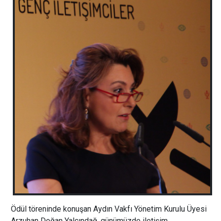
Ödül töreninde konuşan Aydın Vakfı Yönetim Kurulu Üyesi
Arzuhan Doğan Yalçındağ, günümüzde iletişim