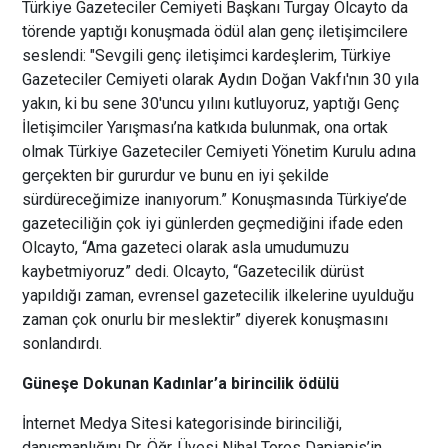
Türkiye Gazeteciler Cemiyeti Başkanı Turgay Olcayto da
törende yaptığı konuşmada ödül alan genç iletişimcilere
seslendi: "Sevgili genç iletişimci kardeşlerim, Türkiye
Gazeteciler Cemiyeti olarak Aydın Doğan Vakfı'nın 30 yıla
yakın, ki bu sene 30'uncu yılını kutluyoruz, yaptığı Genç
İletişimciler Yarışması’na katkıda bulunmak, ona ortak
olmak Türkiye Gazeteciler Cemiyeti Yönetim Kurulu adına
gerçekten bir gururdur ve bunu en iyi şekilde
sürdüreceğimize inanıyorum.” Konuşmasında Türkiye’de
gazeteciliğin çok iyi günlerden geçmediğini ifade eden
Olcayto, “Ama gazeteci olarak asla umudumuzu
kaybetmiyoruz” dedi. Olcayto, “Gazetecilik dürüst
yapıldığı zaman, evrensel gazetecilik ilkelerine uyulduğu
zaman çok onurlu bir meslektir” diyerek konuşmasını
sonlandırdı.
Güneşe Dokunan Kadınlar’a birincilik ödülü
İnternet Medya Sitesi kategorisinde birinciliği,
danışmanlığını Dr. Öğr. Üyesi Nihal Toros Dapiapis’in