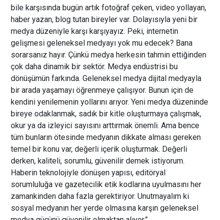
bile karşısında bugün artık fotoğraf çeken, video yollayan,
haber yazan, blog tutan bireyler var. Dolayısıyla yeni bir
medya düzeniyle karşı karşıyayız. Peki, internetin
gelişmesi geleneksel medyayı yok mu edecek? Bana
sorarsanız hayır. Çünkü medya herkesin tahmin ettiğinden
çok daha dinamik bir sektör. Medya endüstrisi bu
dönüşümün farkında. Geleneksel medya dijital medyayla
bir arada yaşamayı öğrenmeye çalışıyor. Bunun için de
kendini yenilemenin yollarını arıyor. Yeni medya düzeninde
bireye odaklanmak, sadık bir kitle oluşturmaya çalışmak,
okur ya da izleyici sayısını arttırmak önemli. Ama bence
tüm bunların ötesinde medyanın dikkate alması gereken
temel bir konu var, değerli içerik oluşturmak. Değerli
derken, kaliteli, sorumlu, güvenilir demek istiyorum.
Haberin teknolojiyle dönüşen yapısı, editöryal
sorumluluğa ve gazetecilik etik kodlarına uyulmasını her
zamankinden daha fazla gerektiriyor. Unutmayalım ki
sosyal medyanın her yerde olmasına karşın geleneksel
medya gücünü güvenilir olmaktan alıyor.”