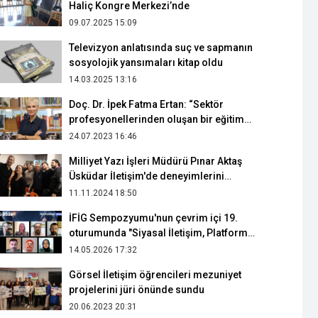
Haliç Kongre Merkezi’nde
09.07.2025 15:09
Televizyon anlatısında suç ve sapmanın
sosyolojik yansımaları kitap oldu
14.03.2025 13:16
Doç. Dr. İpek Fatma Ertan: “Sektör
profesyonellerinden oluşan bir eğitim
kadrosuna sahibiz”
24.07.2023 16:46
Milliyet Yazı İşleri Müdürü Pınar Aktaş
Üsküdar İletişim'de deneyimlerini
paylaştı
11.11.2024 18:50
İFİG Sempozyumu'nun çevrim içi 19.
oturumunda "Siyasal İletişim, Platform
Yönetişimi ve Kriz" konuşuldu
14.05.2026 17:32
Görsel İletişim öğrencileri mezuniyet
projelerini jüri önünde sundu
20.06.2023 20:31