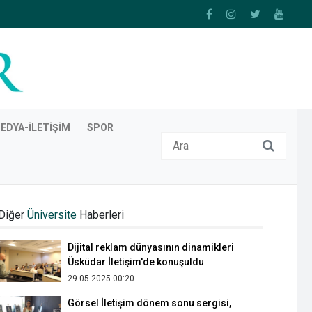
EDYA-İLETIŞIM
SPOR
Entangled Histories seminer dizisinde
sınırların tarihi ele alındı
Diğer
Üniversite
Haberleri
20.02.2026 10:54
Dijital reklam dünyasının dinamikleri
Üsküdar İletişim'de konuşuldu
29.05.2025 00:20
Görsel İletişim dönem sonu sergisi,