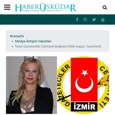
Anasayfa
Medya-İletişim Haberleri
İzmir Gazeteciler Cemiyeti Başkanı Dilek Gappi: Gazetecilik halk adına doğruları söyleme sanatıdır