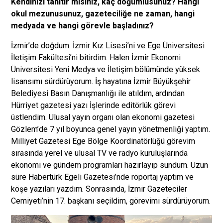
Kendinizi tanıtır mısınız, kaç doğumlusunuz? Hangi
okul mezunusunuz, gazeteciliğe ne zaman, hangi
medyada ve hangi görevle başladınız?
İzmir’de doğdum. İzmir Kız Lisesi’ni ve Ege Üniversitesi
İletişim Fakültesi’ni bitirdim. Halen İzmir Ekonomi
Üniversitesi Yeni Medya ve İletişim bölümünde yüksek
lisansımı sürdürüyorum. İş hayatına İzmir Büyükşehir
Belediyesi Basın Danışmanlığı ile atıldım, ardından
Hürriyet gazetesi yazı İşlerinde editörlük görevi
üstlendim. Ulusal yayın organı olan ekonomi gazetesi
Gözlem’de 7 yıl boyunca genel yayın yönetmenliği yaptım.
Milliyet Gazetesi Ege Bölge Koordinatörlüğü görevim
sırasında yerel ve ulusal TV ve radyo kuruluşlarında
ekonomi ve gündem programları hazırlayıp sundum. Uzun
süre Habertürk Egeli Gazetesi’nde röportaj yaptım ve
köşe yazıları yazdım. Sonrasında, İzmir Gazeteciler
Cemiyeti’nin 17. başkanı seçildim, görevimi sürdürüyorum.