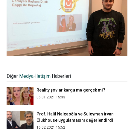
Local media focus their eyes on local
events
Diğer
Medya-İletişim
Haberleri
29.04.2022 14:49
Reality şovlar kurgu mu gerçek mi?
06.01.2021 15:33
Prof. Halil Nalçaoğlu ve Süleyman İrvan
Clubhouse uygulamasını değerlendirdi
16.02.2021 15:52