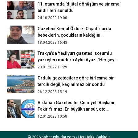
11. oturumda 'dijital dönüşüm ve sinema'
bildirileri sunuldu
24.10.2020 19:00
Gazeteci Kemal Öztürk: O çadırlarda
bebeklerin, çocukların kaldığını
düşünmek bana çok dokundu
18.04.2023 16:43
Trakya’da Yeşilyurt gazetesi sorumlu
yazı işleri müdürü Aylin Ayaz: "Her şey
haberdir, muhabirin onu görmesi
20.01.2022 11:29
yeterlidir"
Ordulu gazetecilere göre birleşme bir
tercih değil, kaçınılmaz bir sondu
26.12.2025 15:19
Ardahan Gazeteciler Cemiyeti Başkanı
Fakir Yılmaz: En büyük sansür, oto
sansürdür
12.01.2023 10:58
Dr. Öğr. Üyesi Aylin Tutgun Ünal: "Sosyal
medya kullanımını sınırlandırmamız
© 2026 haberuskudar.com / Her Hakkı Saklıdır.