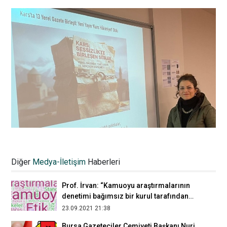
Elazığ yerel basınında çok seslilik yok
oluyor: Gazete sayısı 12’den 4’e
Diğer
Medya-İletişim
Haberleri
düşürüldü
10.01.2026 19:46
Prof. İrvan: “Kamuoyu araştırmalarının
denetimi bağımsız bir kurul tarafından
yapılmalı”
23.09.2021 21:38
Bursa Gazeteciler Cemiyeti Başkanı Nuri