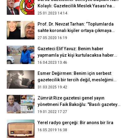
Kolaylı: Gazetecilik Meslek Yasası’na
acilen ihtiyaç var
25.01.2023 14:14
Prof. Dr. Nevzat Tarhan: “Toplumlarda
sahte koronalı kişiler ortaya çıkmaya
başladı"
27.05.2020 16:19
Gazeteci Elif Yavuz: Benim haber
yapmamla yüz kişi kurtulacaksa haber
yapmayı yeğlerim
16.04.2023 13:46
Esmer Değirmen: Benim için serbest
gazetecilik bir tercih değil, mesleğimi
icra edebilmemin tek yolu
31.03.2025 19:42
Zümrüt Rize gazetesi genel yayın
yönetmeni Faik Bakoğlu: "Basılı gazeteyi
elimize aldığımızda bütün
19.01.2022 17:27
yorgunluğumuzu unutuyoruz"
Yerel radyo gerçeği: Bir anons bir lira
16.05.2019 16:38