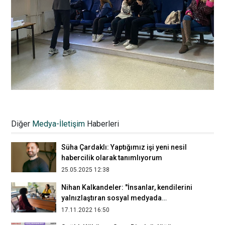
Foto muhabiri Ercan Arslan: Depremin
izlerinin yıllarca süreceğini
Diğer
Medya-İletişim
Haberleri
düşünüyorum
15.04.2023 18:27
Süha Çardaklı: Yaptığımız işi yeni nesil
habercilik olarak tanımlıyorum
25.05.2025 12:38
Nihan Kalkandeler: "İnsanlar, kendilerini
yalnızlaştıran sosyal medyada
yalnızlıklarını gidermeye çalışıyor”
17.11.2022 16:50