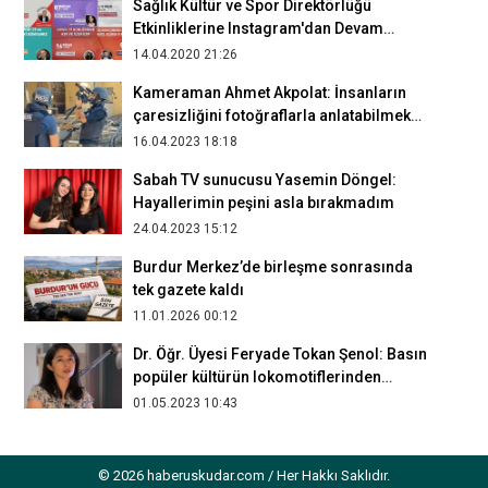
Sağlık Kültür ve Spor Direktörlüğü
Etkinliklerine Instagram'dan Devam
Ediyor
14.04.2020 21:26
Kameraman Ahmet Akpolat: İnsanların
çaresizliğini fotoğraflarla anlatabilmek
mümkün değil
16.04.2023 18:18
Sabah TV sunucusu Yasemin Döngel:
Hayallerimin peşini asla bırakmadım
24.04.2023 15:12
Burdur Merkez’de birleşme sonrasında
tek gazete kaldı
11.01.2026 00:12
Dr. Öğr. Üyesi Feryade Tokan Şenol: Basın
popüler kültürün lokomotiflerinden
biridir
01.05.2023 10:43
Cihat Öztürk: Serbest gazetecilik emek
sömürüsü olarak karşımıza çıkabiliyor
© 2026 haberuskudar.com / Her Hakkı Saklıdır.