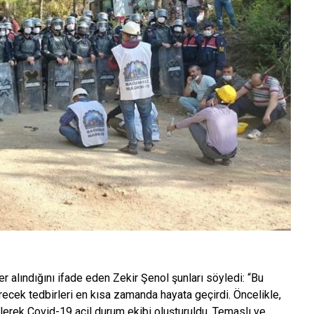
 alındığını ifade eden Zekir Şenol şunları söyledi: “Bu
recek tedbirleri en kısa zamanda hayata geçirdi. Öncelikle,
ilerek Covid-19 acil durum ekibi oluşturuldu. Temaslı ve