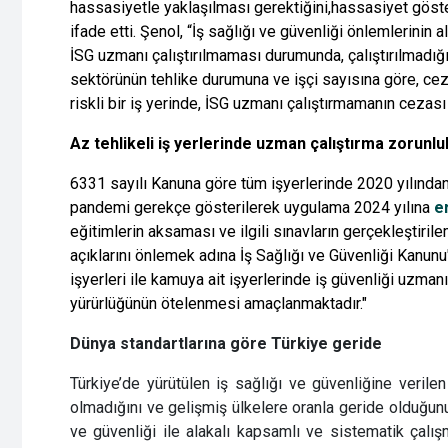
hassasiyetle yaklaşılması gerektiğini,hassasiyet gös
ifade etti. Şenol, “İş sağlığı ve güvenliği önlemlerinin
İSG uzmanı çalıştırılmaması durumunda, çalıştırılmadığı h
sektörünün tehlike durumuna ve işçi sayısına göre, ceza
riskli bir iş yerinde, İSG uzmanı çalıştırmamanın cezası 7
Az tehlikeli iş yerlerinde uzman çalıştırma zorunlu
6331 sayılı Kanuna göre tüm işyerlerinde 2020 yılında
pandemi gerekçe gösterilerek uygulama 2024 yılına
e
eğitimlerin aksaması ve ilgili sınavların gerçekleşti
açıklarını önlemek adına İş Sağlığı ve Güvenliği Kanunu'
işyerleri ile kamuya ait işyerlerinde iş güvenliği uzma
yürürlüğünün ötelenmesi amaçlanmaktadır."
Dünya standartlarına göre Türkiye geride
Türkiye’de yürütülen iş sağlığı ve güvenliğine verile
olmadığını ve gelişmiş ülkelere oranla geride olduğun
ve güvenliği ile alakalı kapsamlı ve sistematik çalışm