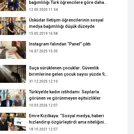
medya bağımlılığı düşük düzeyde
15.05.2019 16:58
Instagram falından “Panel” çıktı
16.07.2025 15:35
Suça sürüklenen çocuklar: Güvenlik
birimlerine gelen çocuk sayısı yüzde 9,8
arttı
31.12.2025 12:10
Türkiye’de kadın istihdamı: Sayılarla
görünen ve görünmeyen eşitsizlikler
10.03.2026 12:07
Emre Kızılkaya: “Sosyal medya, haberi
hızlandırıp özgürleştirdi ama niteliğini
artırmadı”
18.10.2021 12:57
Eurovision yarışması, gerçekti hayal oldu
30.01.2022 00:04