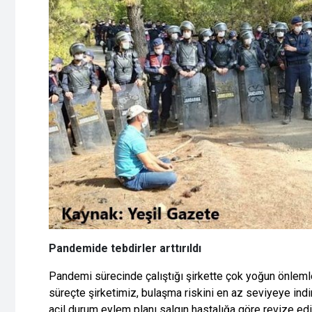
Pandemide tebdirler arttırıldı
Pandemi sürecinde çalıştığı şirkette çok yoğun önlemler
süreçte şirketimiz, bulaşma riskini en az seviyeye indi
acil durum eylem planı salgın hastalığa göre revize ed