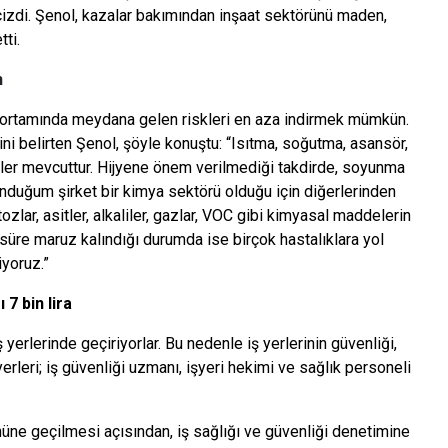
çizdi. Şenol, kazalar bakımından inşaat
sektörünü maden,
tti.
n
 ortamında meydana gelen riskleri en aza indirmek mümkün.
ğini belirten Şenol, şöyle konuştu: “Isıtma, soğutma, asansör,
skler mevcuttur. Hijyene önem verilmediği takdirde, soyunma
ulunduğum şirket bir kimya sektörü olduğu için diğerlerinden
tozlar, asitler, alkaliler, gazlar, VOC gibi kimyasal maddelerin
 süre maruz kalındığı durumda ise birçok hastalıklara yol
yoruz.”
7 bin lira
 yerlerinde geçiriyorlar. Bu nedenle iş yerlerinin güvenliği,
rleri; iş güvenliği uzmanı, işyeri hekimi ve sağlık personeli
üne geçilmesi açısından, iş sağlığı ve güvenliği denetimine