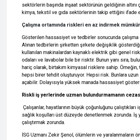
sektörlerin başında inşaat sektörünün geldiğinin altını 
kimya, tekstil ve gıda sektörlerinin takip ettiğini ifade e
Çalışma ortamında riskleri en az indirmek mümkü
Gösterilen hassasiyet ve tedbirler sonucunda çalışma
Alınan tedbirlerin şirketten şirkete değişiklik gösterdi
kullanılan makinalardan kaynaklı elektrik gibi genel ri
odaları ve lavabolar bile bir risktir. Bunun yanı sıra, b
hariç olarak, birtakım kimyasal risklere sahip. Örneğin, 
hepsi birer tehdit oluşturuyor. Hepsi risk. Bunlara uzun
açabilir. Dolayısıyla yüksek manada hassasiyet gösteri
Riskli iş yerlerinde uzman bulundurmamanın cezası 
Çalışanlar, hayatlarının büyük çoğunluğunu çalıştıkları iş
sağlık koşulları üst düzeyde denetlenmek zorunda. İş ye
çalıştırmak zorunda.
İSG Uzmanı Zekir Şenol, ölümlerin ve yaralanmaların ön