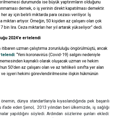
terilmemesi durumunda ise büyük yaptırımların olduğunu
 alınmaması demek, o iş yerinin direkt kapatılması demektir.
er ay için belirli miktarda para cezası veriliyor. İş
 miktarı artıyor. Örneğin, 50 kişiden az çalışanı olan çok
 bin lira. Ceza miktarları her yıl artarak yükseliyor” dedi.
luğu 2024’e ertelendi
n itibaren uzman çalıştırma zorunluluğu öngörülmüştü, ancak
rtelendi
: “
Yeni koronavirüs (Covid-19) salgını nedeniyle
rilememesinden kaynaklı olarak oluşacak uzman ve hekim
nun 50’den az çalışanı olan ve az tehlikeli sınıfta yer alan
nı ve işyeri hekimi görevlendirilmesine ilişkin hükmünün
n önemin, dünya standartlarıyla kıyaslandığında pek başarılı
u ifade eden Şenol, 2013 yılından beri ülkemizde, iş sağlığı
alar yapıldığını söyledi. Ardından sözlerine şunları ekledi: