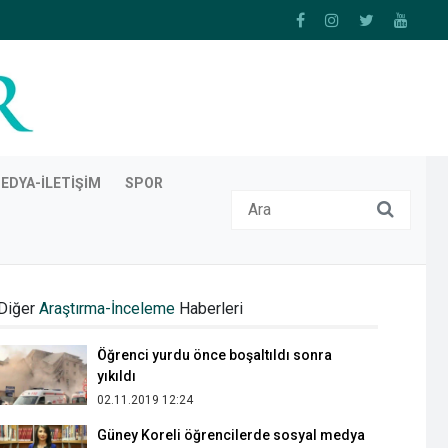
EDYA-İLETIŞIM
SPOR
Dünyada 400 milyon yetim çocuk var
08.05.2019 17:28
Öğrenci yurdu önce boşaltıldı sonra
yıkıldı
Diğer
Araştırma-İnceleme
Haberleri
02.11.2019 12:24
Güney Koreli öğrencilerde sosyal medya
bağımlılığı Türk öğrencilere göre daha
fazla
12.05.2020 11:34
Üsküdar İletişim öğrencilerinin sosyal