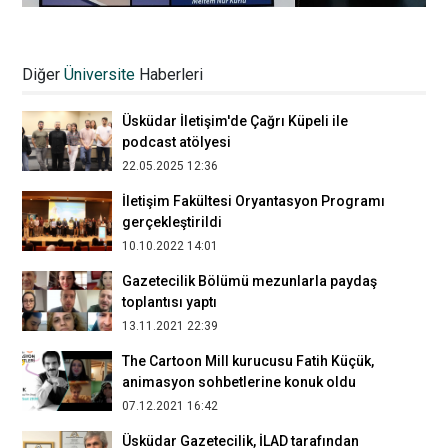
“Yönlendirme Tasarımında Tarih, Kent ve
Deneyim” semineri düzenlendi
Diğer
Üniversite
Haberleri
28.03.2024 04:34
Üsküdar İletişim'de Çağrı Küpeli ile
podcast atölyesi
22.05.2025 12:36
İletişim Fakültesi Oryantasyon Programı
gerçekleştirildi
10.10.2022 14:01
Gazetecilik Bölümü mezunlarla paydaş
toplantısı yaptı
13.11.2021 22:39
The Cartoon Mill kurucusu Fatih Küçük,
animasyon sohbetlerine konuk oldu
07.12.2021 16:42
Üsküdar Gazetecilik, İLAD tarafından