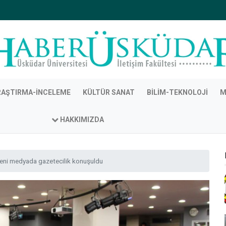
RAŞTIRMA-İNCELEME
KÜLTÜR SANAT
BILIM-TEKNOLOJI
M
HAKKIMIZDA
yeni medyada gazetecilik konuşuldu