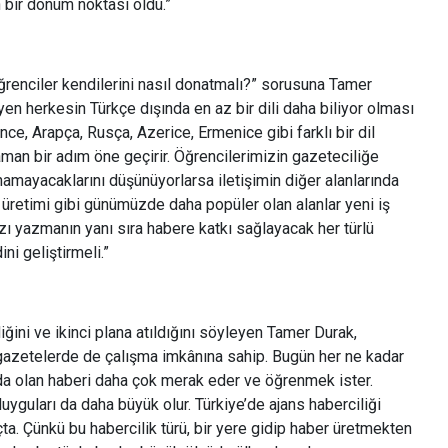
 bir dönüm noktası oldu.”
öğrenciler kendilerini nasıl donatmalı?” sorusuna Tamer
en herkesin Türkçe dışında en az bir dili daha biliyor olması
nce, Arapça, Rusça, Azerice, Ermenice gibi farklı bir dil
zaman bir adım öne geçirir. Öğrencilerimizin gazeteciliğe
amayacaklarını düşünüyorlarsa iletişimin diğer alanlarında
er üretimi gibi günümüzde daha popüler olan alanlar yeni iş
ı yazmanın yanı sıra habere katkı sağlayacak her türlü
ni geliştirmeli.”
ini ve ikinci plana atıldığını söyleyen Tamer Durak,
 gazetelerde de çalışma imkânına sahip. Bugün her ne kadar
nda olan haberi daha çok merak eder ve öğrenmek ister.
duyguları da daha büyük olur. Türkiye’de ajans haberciliği
çta. Çünkü bu habercilik türü, bir yere gidip haber üretmekten