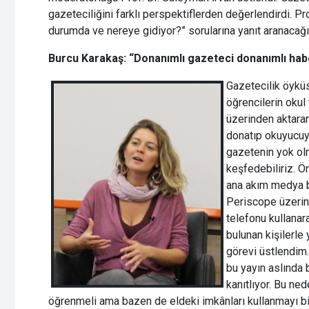
gazeteciliğini farklı perspektiflerden değerlendirdi. Pro
durumda ve nereye gidiyor?” sorularına yanıt aranacağın
Burcu Karakaş: “Donanımlı gazeteci donanımlı ha
Gazetecilik öykü
öğrencilerin okul 
üzerinden aktarara
donatıp okuyucuya
gazetenin yok ol
keşfedebiliriz. Ö
ana akım medya b
Periscope üzerind
telefonu kullanar
bulunan kişilerle
görevi üstlendim
bu yayın aslında 
kanıtlıyor. Bu ne
öğrenmeli ama bazen de eldeki imkânları kullanmayı bil