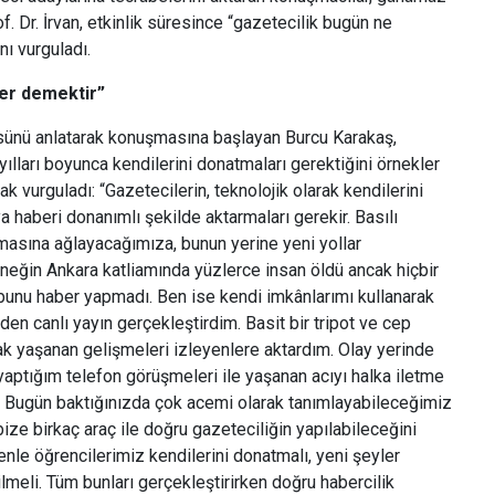
f. Dr. İrvan, etkinlik süresince “gazetecilik bugün ne
ı vurguladı.
ber demektir”
sünü anlatarak konuşmasına başlayan Burcu Karakaş,
yılları boyunca kendilerini donatmaları gerektiğini örnekler
k vurguladı: “Gazetecilerin, teknolojik olarak kendilerini
 haberi donanımlı şekilde aktarmaları gerekir. Basılı
masına ağlayacağımıza, bunun yerine yeni yollar
rneğin Ankara katliamında yüzlerce insan öldü ancak hiçbir
unu haber yapmadı. Ben ise kendi imkânlarımı kullanarak
en canlı yayın gerçekleştirdim. Basit bir tripot ve cep
ak yaşanan gelişmeleri izleyenlere aktardım. Olay yerinde
 yaptığım telefon görüşmeleri ile yaşanan acıyı halka iletme
. Bugün baktığınızda çok acemi olarak tanımlayabileceğimiz
bize birkaç araç ile doğru gazeteciliğin yapılabileceğini
denle öğrencilerimiz kendilerini donatmalı, yeni şeyler
meli. Tüm bunları gerçekleştirirken doğru habercilik