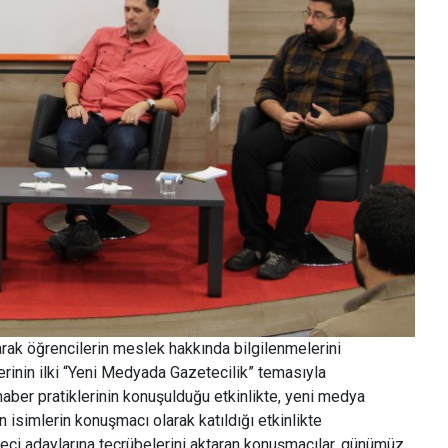
rak öğrencilerin meslek hakkında bilgilenmelerini
rinin ilki “Yeni Medyada Gazetecilik” temasıyla
n haber pratiklerinin konuşulduğu etkinlikte, yeni medya
n isimlerin konuşmacı olarak katıldığı etkinlikte
eci adaylarına tecrübelerini aktaran konuşmacılar, günümüz