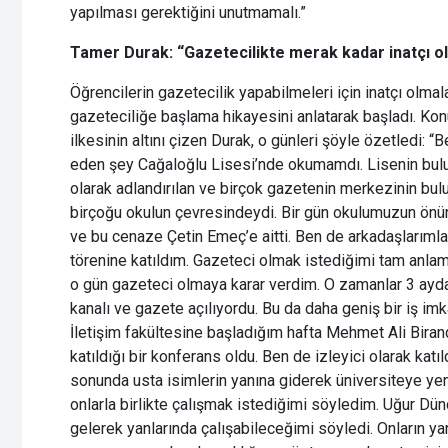
yapılması gerektiğini unutmamalı.”
Tamer Durak: “Gazetecilikte merak kadar inatçı 
Öğrencilerin gazetecilik yapabilmeleri için inatçı olm
gazeteciliğe başlama hikayesini anlatarak başladı. Kon
ilkesinin altını çizen Durak, o günleri şöyle özetledi: 
eden şey Cağaloğlu Lisesi’nde okumamdı. Lisenin bulu
olarak adlandırılan ve birçok gazetenin merkezinin bul
birçoğu okulun çevresindeydi. Bir gün okulumuzun önün
ve bu cenaze Çetin Emeç’e aitti. Ben de arkadaşlarımla
törenine katıldım. Gazeteci olmak istediğimi tam anla
o gün gazeteci olmaya karar verdim. O zamanlar 3 ayda
kanalı ve gazete açılıyordu. Bu da daha geniş bir iş im
İletişim fakültesine başladığım hafta Mehmet Ali Biran
katıldığı bir konferans oldu. Ben de izleyici olarak kat
sonunda usta isimlerin yanına giderek üniversiteye yen
onlarla birlikte çalışmak istediğimi söyledim. Uğur Dün
gelerek yanlarında çalışabileceğimi söyledi. Onların y