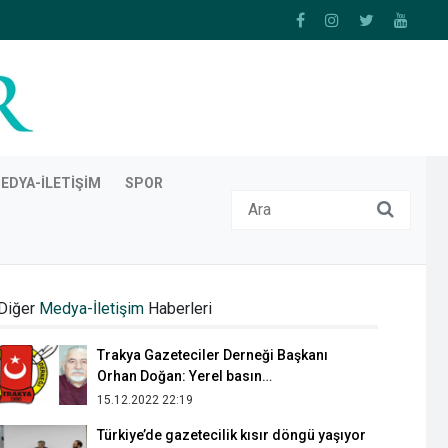
EDYA-İLETIŞIM
SPOR
Herkes fenomen olabilir ama fark
yaratmak için çok çalışmak gerekir
Diğer
Medya-İletişim
Haberleri
22.12.2020 21:50
Trakya Gazeteciler Derneği Başkanı
Orhan Doğan: Yerel basın
demokrasimizin güvencesidir
15.12.2022 22:19
Türkiye’de gazetecilik kısır döngü yaşıyor