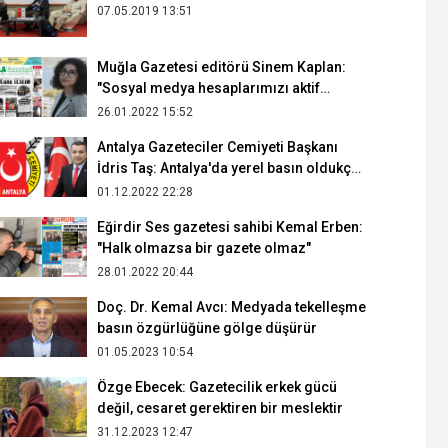
07.05.2019 13:51
Muğla Gazetesi editörü Sinem Kaplan:
"Sosyal medya hesaplarımızı aktif
kullanıyoruz"
26.01.2022 15:52
Antalya Gazeteciler Cemiyeti Başkanı
İdris Taş: Antalya'da yerel basın oldukça
güçlüdür
01.12.2022 22:28
Eğirdir Ses gazetesi sahibi Kemal Erben:
"Halk olmazsa bir gazete olmaz"
28.01.2022 20:44
Doç. Dr. Kemal Avcı: Medyada tekelleşme
basın özgürlüğüne gölge düşürür
01.05.2023 10:54
Özge Ebecek: Gazetecilik erkek gücü
değil, cesaret gerektiren bir meslektir
31.12.2023 12:47