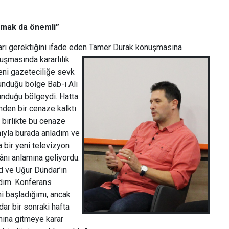
olmak da önemli”
aları gerektiğini ifade eden Tamer Durak konuşmasına
uşmasında kararlılık
“Beni gazeteciliğe sevk
nduğu bölge Bab-ı Ali
unduğu bölgeydi. Hatta
den bir cenaze kalktı
 birlikte bu cenaze
mıyla burada anladım ve
 bir yeni televizyon
kânı anlamına geliyordu.
d ve Uğur Dündar’ın
ıldım. Konferans
i başladığımı, ancak
dar bir sonraki hafta
anına gitmeye karar