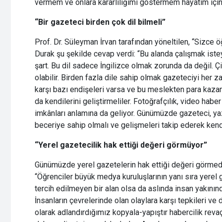
vermem ve onlara kararlılığımı göstermem hayatım için
“Bir gazeteci birden çok dil bilmeli”
Prof. Dr. Süleyman İrvan tarafından yöneltilen, “Sizce 
Durak şu şekilde cevap verdi: “Bu alanda çalışmak istey
şart. Bu dil sadece İngilizce olmak zorunda da değil. Çi
olabilir. Birden fazla dile sahip olmak gazeteciyi her 
karşı bazı endişeleri varsa ve bu meslekten para kazan
da kendilerini geliştirmeliler. Fotoğrafçılık, video hab
imkânları anlamına da geliyor. Günümüzde gazeteci, yaz
beceriye sahip olmalı ve gelişmeleri takip ederek kendi
“Yerel gazetecilik hak ettiği değeri görmüyor”
Günümüzde yerel gazetelerin hak ettiği değeri görmediğ
“Öğrenciler büyük medya kuruluşlarının yanı sıra yerel
tercih edilmeyen bir alan olsa da aslında insan yakını
İnsanların çevrelerinde olan olaylara karşı tepkileri ve 
olarak adlandırdığımız kopyala-yapıştır habercilik reva