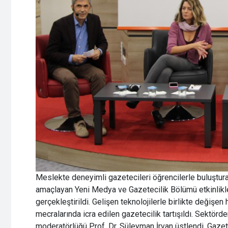
Meslekte deneyimli gazetecileri öğrencilerle buluştura
amaçlayan Yeni Medya ve Gazetecilik Bölümü etkinlikle
gerçekleştirildi. Gelişen teknolojilerle birlikte değişe
mecralarında icra edilen gazetecilik tartışıldı. Sektörde
moderatörlüğü Prof. Dr. Süleyman İrvan üstlendi. Gazet