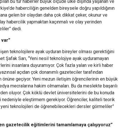
ılan bu tür haberler büyük ölçüde ülke dışında yaşanan ve
kiye’de haberciliğin genelden bireysele doğru yapıldığının
dana gelen bir olaydan daha çok dikkat çeker, okunur ve
olay habercilik yapmaktan kaçınmalı ve olay yerinden
liler” dedi.
 var”
lişen teknolojilere ayak uyduran bireyler olması gerektiğini
t Şafak Sarı, “Yeni nesil teknolojiye ayak uyduramayan
lerini insanlara duyuramıyor. Çok fazla yalan ve kirli haber
yazınsal açıdan çok donanımlı gazeteciler tarafından
in önüne geçiyor. Yeni mezun iletişim öğrencilerinin en büyük
edya mecralarına hakim olmamaları. Bu da meslekte başarılı
en oluyor. Çok köklü devlet üniversitelerini de bu konuda
 nedeniyle eleştirmem gerekiyor. Öğrenciler, kaliteli teorik
 yeni teknolojileri de öğrenebilecekleri dersler görmeliler”
len gazetecilik eğitimlerini tamamlamaya çalışıyoruz”