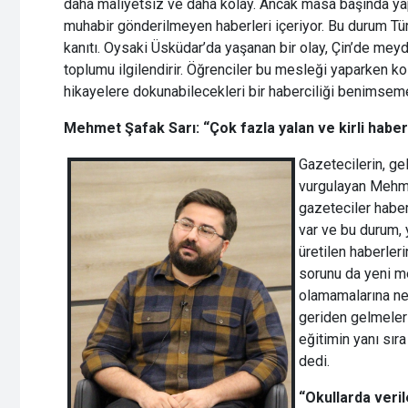
daha maliyetsiz ve daha kolay. Ancak masa başında yap
muhabir gönderilmeyen haberleri içeriyor. Bu durum Tür
kanıtı. Oysaki Üsküdar’da yaşanan bir olay, Çin’de mey
toplumu ilgilendirir. Öğrenciler bu mesleği yaparken k
hikayelere dokunabilecekleri bir haberciliği benimseme
Mehmet Şafak Sarı: “Çok fazla yalan ve kirli haber
Gazetecilerin, ge
vurgulayan Mehme
gazeteciler haber
var ve bu durum, 
üretilen haberler
sorunu da yeni m
olamamalarına ned
geriden gelmeleri
eğitimin yanı sıra
dedi.
“Okullarda veri