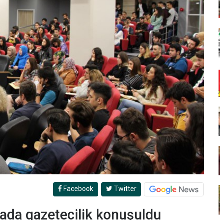
Facebook
Twitter
yada gazetecilik konuşuldu