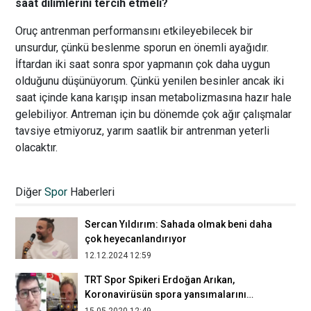
saat dilimlerini tercih etmeli?
Oruç antrenman performansını etkileyebilecek bir
unsurdur, çünkü beslenme sporun en önemli ayağıdır.
İftardan iki saat sonra spor yapmanın çok daha uygun
olduğunu düşünüyorum. Çünkü yenilen besinler ancak iki
saat içinde kana karışıp insan metabolizmasına hazır hale
gelebiliyor. Antreman için bu dönemde çok ağır çalışmalar
tavsiye etmiyoruz, yarım saatlik bir antrenman yeterli
olacaktır.
Türkiye’de ilk kez bir kadın, spor
gazetesine genel yayın yönetmeni oldu
Diğer
Spor
Haberleri
28.05.2024 10:06
Sercan Yıldırım: Sahada olmak beni daha
çok heyecanlandırıyor
12.12.2024 12:59
TRT Spor Spikeri Erdoğan Arıkan,
Koronavirüsün spora yansımalarını
değerlendirdi