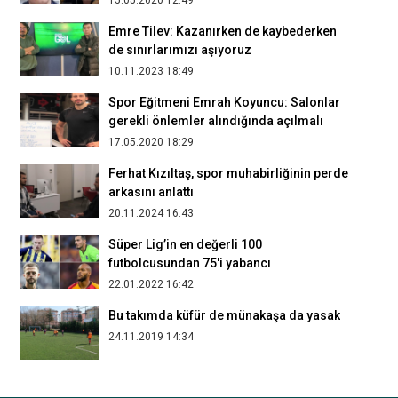
15.05.2020 12:49
Emre Tilev: Kazanırken de kaybederken
de sınırlarımızı aşıyoruz
10.11.2023 18:49
Spor Eğitmeni Emrah Koyuncu: Salonlar
gerekli önlemler alındığında açılmalı
17.05.2020 18:29
Ferhat Kızıltaş, spor muhabirliğinin perde
arkasını anlattı
20.11.2024 16:43
Süper Lig’in en değerli 100
futbolcusundan 75'i yabancı
22.01.2022 16:42
Bu takımda küfür de münakaşa da yasak
24.11.2019 14:34
Basketbolcu Alexandre Gavrilovic: